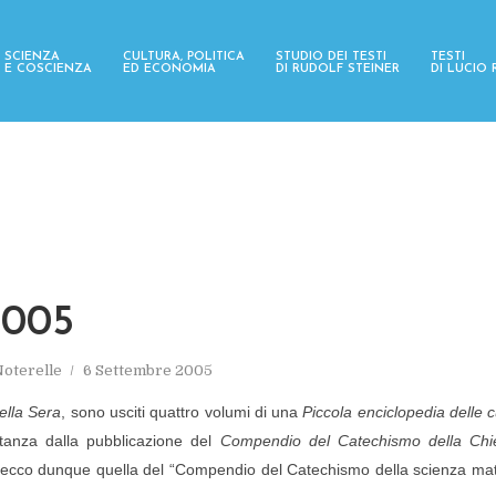
SCIENZA
CULTURA, POLITICA
STUDIO DEI TESTI
TESTI
E COSCIENZA
ED ECONOMIA
DI RUDOLF STEINER
DI LUCIO
2005
oterelle
6 Settembre 2005
ella Sera
, sono usciti quattro volumi di una
Piccola enciclopedia delle cu
tanza dalla pubblicazione del
Compendio del Catechismo della Chie
ecco dunque quella del “Compendio del Catechismo della scienza materi