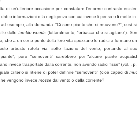
e.
ta di un’ulteriore occasione per constatare l’enorme contrasto esisten
 dati o informazioni e la negligenza con cui invece li pensa o li mette in 
ad esempio, alla domanda: “Ci sono piante che si muovono?”, così si
ello delle
tumble weeds
(letteralmente, “erbacce che si agitano”). Son
pe, che a un certo punto della loro vita spezzano le radici e formano un
sto arbusto rotola via, sotto l’azione del vento, portando al su
piante”; pure “semoventi” sarebbero poi “alcune piante acquatic
tuano invece trasportate dalla corrente, non avendo radici fisse” (vol.I, p
uale criterio si ritiene di poter definire “semoventi” (cioè capaci di
muo
e che vengono invece
mosse
dal vento o dalla corrente?