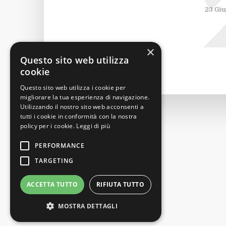
23 Giu
×
Questo sito web utilizza
cookie
Questo sito web utilizza i cookie per
migliorare la tua esperienza di navigazione.
Utilizzando il nostro sito web acconsenti a
tutti i cookie in conformità con la nostra
policy per i cookie.
Leggi di più
PERFORMANCE
TARGETING
ACCETTA TUTTO
RIFIUTA TUTTO
MOSTRA DETTAGLI