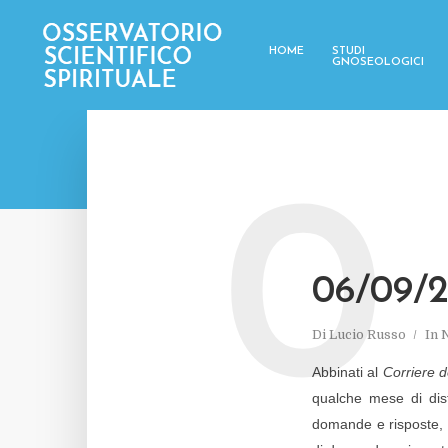
HOME
STUDI
GNOSEOLOGICI
0
06/09/
Di
Lucio Russo
In
N
Abbinati al
Corriere d
qualche mese di dis
domande e risposte, 