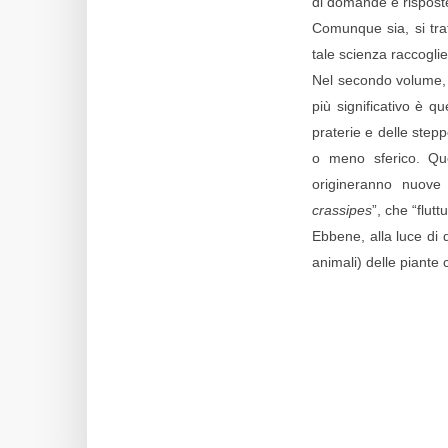
di domande e rispost
Comunque sia, si trat
tale scienza raccoglie
Nel secondo volume, 
più significativo è qu
praterie e delle step
o meno sferico. Que
origineranno nuove 
crassipes
”, che “flut
Ebbene, alla luce di q
animali) delle piant