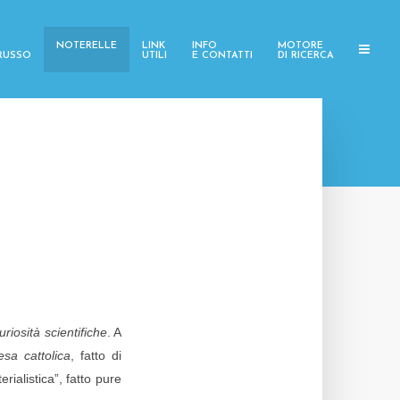
NOTERELLE
LINK
INFO
MOTORE
 RUSSO
UTILI
E CONTATTI
DI RICERCA
riosità scientifiche
. A
sa cattolica
, fatto di
alistica”, fatto pure