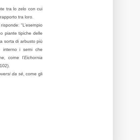
te tra lo zelo con cui
rapporto tra loro.
 risponde: “L’esempio
o piante tipiche delle
a sorta di arbusto più
o interno i semi che
he, come l’
Eichornia
.102).
versi da sé
, come gli