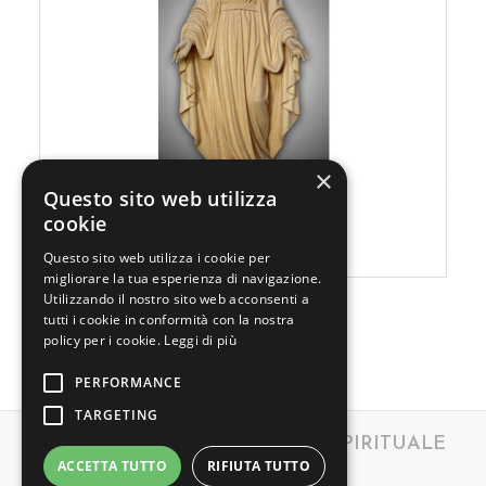
×
Questo sito web utilizza
cookie
Questo sito web utilizza i cookie per
migliorare la tua esperienza di navigazione.
Utilizzando il nostro sito web acconsenti a
tutti i cookie in conformità con la nostra
Scarica il testo
policy per i cookie.
Leggi di più
PERFORMANCE
TARGETING
OSSERVATORIO SCIENTIFICO SPIRITUALE
ACCETTA TUTTO
RIFIUTA TUTTO