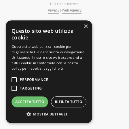
Tutti i diritti riservati
Privacy
|
Web Agency
×
Questo sito web utilizza
cookie
Questo sito web utilizza i cookie per
migliorare la tua esperienza di navigazione.
Utilizzando il nostro sito web acconsenti a
tutti i cookie in conformità con la nostra
policy per i cookie.
Leggi di più
PERFORMANCE
TARGETING
ACCETTA TUTTO
RIFIUTA TUTTO
MOSTRA DETTAGLI