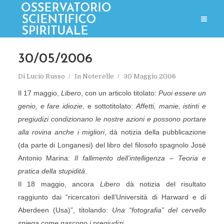
30/05/2006
Di
Lucio Russo
In
Noterelle
30 Maggio 2006
Il 17 maggio,
Libero
, con un articolo titolato:
Puoi essere un
genio, e fare idiozie
, e sottotitolato:
Affetti, manie, istinti e
pregiudizi condizionano le nostre azioni e possono portare
alla rovina anche i migliori
, dà notizia della pubblicazione
(da parte di Longanesi) del libro del filosofo spagnolo Josè
Antonio Marina:
Il fallimento dell’intelligenza – Teoria e
pratica della stupidità
.
Il 18 maggio, ancora
Libero
dà notizia del risultato
raggiunto dai “ricercatori dell’Università di Harward e di
Aberdeen (Usa)”, titolando:
Una “fotografia” del cervello
spiega come nascono i pregiudizi
.