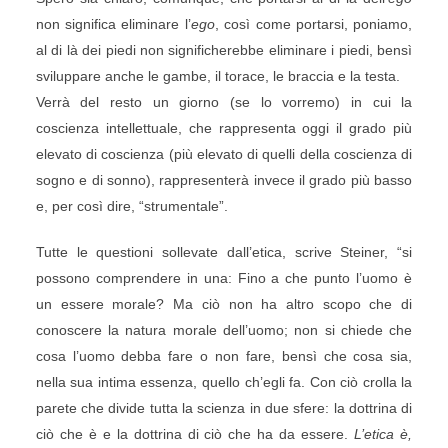
non significa eliminare l’
ego
, così come portarsi, poniamo,
al di là dei piedi non significherebbe eliminare i piedi, bensì
sviluppare anche le gambe, il torace, le braccia e la testa.
Verrà del resto un giorno (se lo vorremo) in cui la
coscienza intellettuale, che rappresenta oggi il grado più
elevato di coscienza (più elevato di quelli della coscienza di
sogno e di sonno), rappresenterà invece il grado più basso
e, per così dire, “strumentale”.
Tutte le questioni sollevate dall’etica, scrive Steiner, “si
possono comprendere in una: Fino a che punto l’uomo è
un essere morale? Ma ciò non ha altro scopo che di
conoscere la natura morale dell’uomo; non si chiede che
cosa l’uomo debba fare o non fare, bensì che cosa sia,
nella sua intima essenza, quello ch’egli fa. Con ciò crolla la
parete che divide tutta la scienza in due sfere: la dottrina di
ciò che è e la dottrina di ciò che ha da essere.
L’etica è,