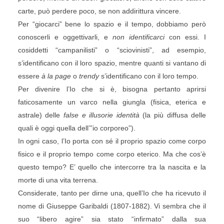
carte, può perdere poco, se non addirittura vincere.
Per “giocarci” bene lo spazio e il tempo, dobbiamo però
conoscerli e oggettivarli, e
non identificarci
con essi. I
cosiddetti “campanilisti” o “sciovinisti”, ad esempio,
s’identificano con il loro spazio, mentre quanti si vantano di
essere
à la page
o
trendy
s’identificano con il loro tempo.
Per divenire l’Io che si è, bisogna pertanto aprirsi
faticosamente un varco nella giungla (fisica, eterica e
astrale) delle
false e illusorie identità
(la più diffusa delle
quali è oggi quella dell’”io corporeo”).
In ogni caso, l’Io porta con sé il proprio spazio come corpo
fisico e il proprio tempo come corpo eterico. Ma che cos’è
questo tempo? E’ quello che intercorre tra la nascita e la
morte di una vita terrena.
Considerate, tanto per dirne una, quell’Io che ha ricevuto il
nome di Giuseppe Garibaldi (1807-1882). Vi sembra che il
suo “libero agire” sia stato “infirmato” dalla sua