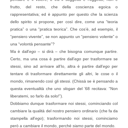
frutto, del resto, che della coscienza egoica o
rappresentativa; ed è appunto per questo che la scienza
dello spirito si propone, per così dire, come una “teoria
pratica” o una “pratica teorica”. Che cos’è, ad esempio, il
“pensiero vivente”, se non appunto un “pensiero volente” o
una “volontà pensante”?
Ma è dall’
ego
– si dirà – che bisogna comunque partire.
Certo, ma una cosa è partire dall’
ego
per trasformare se
stessi, sino ad arrivare all’Io, altra è partire dall’
ego
per
tentare di trasformare direttamente gli altri, le cose o il
mondo, rimanendo così gli stessi. (Chissà se è pensando a
questa eventualità che uno
slogan
del ’68 recitava: “Non
liberatemi, so farlo da solo!”).
Dobbiamo dunque trasformare noi stessi, cominciando col
cambiare la qualità del nostro pensiero ordinario (che fa da
stampella all’
ego
); trasformando noi stessi, cominciamo
però a cambiare il mondo, perché
siamo
parte del mondo.