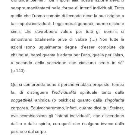
Continua Steiner: “Gli impulsi alla nostra azione devono
sempre manifestarsi nella forma di intenti individuali. Tutto
quello che l’uomo compie di fecondo deve la sua origine a
tali impulsi individuali. Leggi morali generali, norme etiche e
simili, che dovrebbero valere per tutti gli uomini, si
dimostrano totalmente prive di valore (…) Non tutte le
azioni sono ugualmente degne d’esser compiute da
chiunque, bensì questa è adatta per l’uno, quella per l’altro,
a seconda della vocazione che ciascuno sente in sé”
(p.143).
Qui si comprende bene il perché vi abbia proposto, tempo
fa, di distinguere l’
individualità
spirituale tanto dalla
soggettività
animica (o psichica) quanto dalla
singolarità
corporea. Equivocheremmo, infatti, quanto dice qui Steiner,
ove scambiassimo gli “intenti individuali”, che discendono
dall’Io o dallo spirito, con quelli che risalgono invece dalla
psiche o dal corpo.