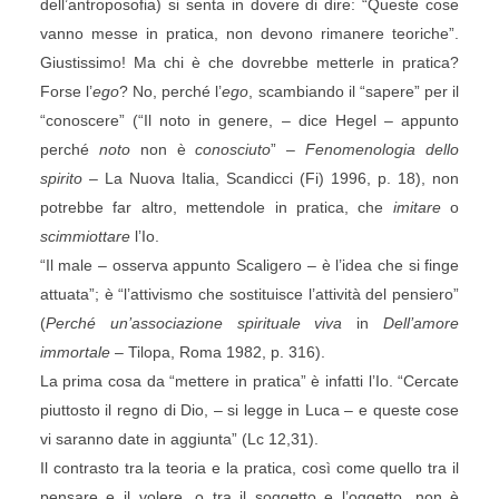
dell’antroposofia) si senta in dovere di dire: “Queste cose
vanno messe in pratica, non devono rimanere teoriche”.
Giustissimo! Ma chi è che dovrebbe metterle in pratica?
Forse l’
ego
? No, perché l’
ego
, scambiando il “sapere” per il
“conoscere” (“Il noto in genere, – dice Hegel – appunto
perché
noto
non è
conosciuto
” –
Fenomenologia dello
spirito
– La Nuova Italia, Scandicci (Fi) 1996, p. 18), non
potrebbe far altro, mettendole in pratica, che
imitare
o
scimmiottare
l’Io.
“Il male – osserva appunto Scaligero – è l’idea che si finge
attuata”; è “l’attivismo che sostituisce l’attività del pensiero”
(
Perché un’associazione spirituale viva
in
Dell’amore
immortale
– Tilopa, Roma 1982, p. 316).
La prima cosa da “mettere in pratica” è infatti l’Io. “Cercate
piuttosto il regno di Dio, – si legge in Luca – e queste cose
vi saranno date in aggiunta” (Lc 12,31).
Il contrasto tra la teoria e la pratica, così come quello tra il
pensare e il volere, o tra il soggetto e l’oggetto, non è