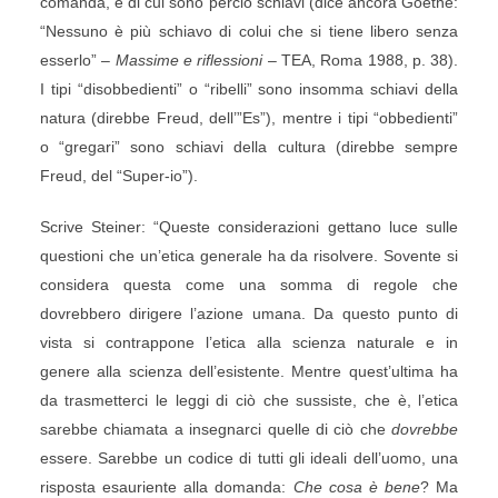
comanda, e di cui sono perciò schiavi (dice ancora Goethe:
“Nessuno è più schiavo di colui che si tiene libero senza
esserlo” –
Massime e riflessioni
– TEA, Roma 1988, p. 38).
I tipi “disobbedienti” o “ribelli” sono insomma schiavi della
natura (direbbe Freud, dell’”Es”), mentre i tipi “obbedienti”
o “gregari” sono schiavi della cultura (direbbe sempre
Freud, del “Super-io”).
Scrive Steiner: “Queste considerazioni gettano luce sulle
questioni che un’etica generale ha da risolvere. Sovente si
considera questa come una somma di regole che
dovrebbero dirigere l’azione umana. Da questo punto di
vista si contrappone l’etica alla scienza naturale e in
genere alla scienza dell’esistente. Mentre quest’ultima ha
da trasmetterci le leggi di ciò che sussiste, che è, l’etica
sarebbe chiamata a insegnarci quelle di ciò che
dovrebbe
essere. Sarebbe un codice di tutti gli ideali dell’uomo, una
risposta esauriente alla domanda:
Che cosa è bene
? Ma