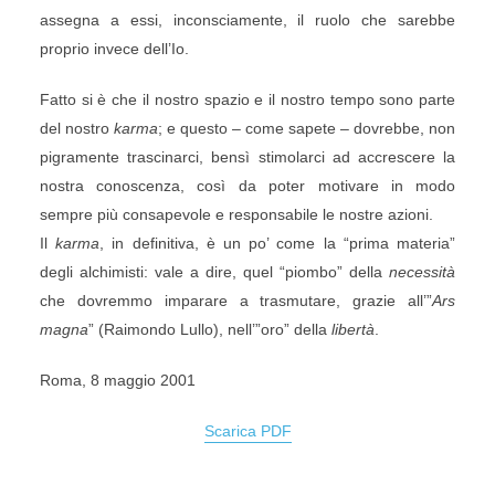
assegna a essi, inconsciamente, il ruolo che sarebbe
proprio invece dell’Io.
Fatto si è che il nostro spazio e il nostro tempo sono parte
del nostro
karma
; e questo – come sapete – dovrebbe, non
pigramente trascinarci, bensì stimolarci ad accrescere la
nostra conoscenza, così da poter motivare in modo
sempre più consapevole e responsabile le nostre azioni.
Il
karma
, in definitiva, è un po’ come la “prima materia”
degli alchimisti: vale a dire, quel “piombo” della
necessità
che dovremmo imparare a trasmutare, grazie all’”
Ars
magna
” (Raimondo Lullo), nell’”oro” della
libertà
.
Roma, 8 maggio 2001
Scarica PDF