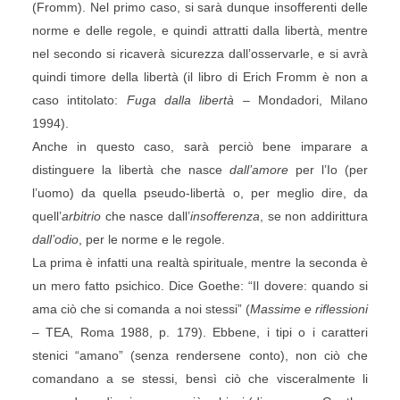
(Fromm). Nel primo caso, si sarà dunque insofferenti delle
norme e delle regole, e quindi attratti dalla libertà, mentre
nel secondo si ricaverà sicurezza dall’osservarle, e si avrà
quindi timore della libertà (il libro di Erich Fromm è non a
caso intitolato:
Fuga dalla libertà
– Mondadori, Milano
1994).
Anche in questo caso, sarà perciò bene imparare a
distinguere la libertà che nasce
dall’amore
per l’Io (per
l’uomo) da quella pseudo-libertà o, per meglio dire, da
quell’
arbitrio
che nasce dall’
insofferenza
, se non addirittura
dall’odio
, per le norme e le regole.
La prima è infatti una realtà spirituale, mentre la seconda è
un mero fatto psichico. Dice Goethe: “Il dovere: quando si
ama ciò che si comanda a noi stessi” (
Massime e riflessioni
– TEA, Roma 1988, p. 179). Ebbene, i tipi o i caratteri
stenici “amano” (senza rendersene conto), non ciò che
comandano a se stessi, bensì ciò che visceralmente li