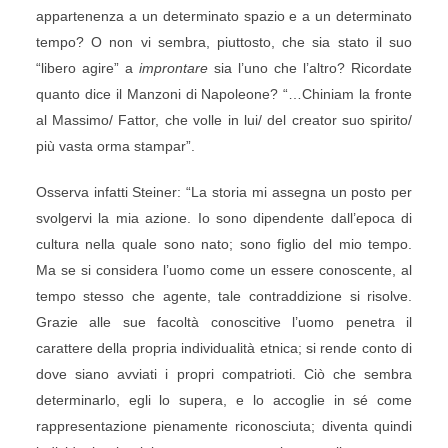
appartenenza a un determinato spazio e a un determinato
tempo? O non vi sembra, piuttosto, che sia stato il suo
“libero agire” a
improntare
sia l’uno che l’altro? Ricordate
quanto dice il Manzoni di Napoleone? “…Chiniam la fronte
al Massimo/ Fattor, che volle in lui/ del creator suo spirito/
più vasta orma stampar”.
Osserva infatti Steiner: “La storia mi assegna un posto per
svolgervi la mia azione. Io sono dipendente dall’epoca di
cultura nella quale sono nato; sono figlio del mio tempo.
Ma se si considera l’uomo come un essere conoscente, al
tempo stesso che agente, tale contraddizione si risolve.
Grazie alle sue facoltà conoscitive l’uomo penetra il
carattere della propria individualità etnica; si rende conto di
dove siano avviati i propri compatrioti. Ciò che sembra
determinarlo, egli lo supera, e lo accoglie in sé come
rappresentazione pienamente riconosciuta; diventa quindi