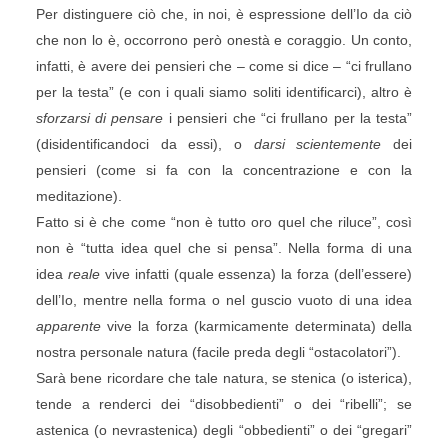
Per distinguere ciò che, in noi, è espressione dell’Io da ciò
che non lo è, occorrono però onestà e coraggio. Un conto,
infatti, è avere dei pensieri che – come si dice – “ci frullano
per la testa” (e con i quali siamo soliti identificarci), altro è
sforzarsi di pensare
i pensieri che “ci frullano per la testa”
(disidentificandoci da essi), o
darsi scientemente
dei
pensieri (come si fa con la concentrazione e con la
meditazione).
Fatto si è che come “non è tutto oro quel che riluce”, così
non è “tutta idea quel che si pensa”. Nella forma di una
idea
reale
vive infatti (quale essenza) la forza (dell’essere)
dell’Io, mentre nella forma o nel guscio vuoto di una idea
apparente
vive la forza (karmicamente determinata) della
nostra personale natura (facile preda degli “ostacolatori”).
Sarà bene ricordare che tale natura, se stenica (o isterica),
tende a renderci dei “disobbedienti” o dei “ribelli”; se
astenica (o nevrastenica) degli “obbedienti” o dei “gregari”