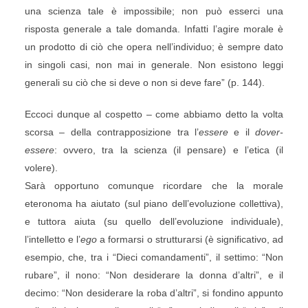
una scienza tale è impossibile; non può esserci una
risposta generale a tale domanda. Infatti l’agire morale è
un prodotto di ciò che opera nell’individuo; è sempre dato
in singoli casi, non mai in generale. Non esistono leggi
generali su ciò che si deve o non si deve fare” (p. 144).
Eccoci dunque al cospetto – come abbiamo detto la volta
scorsa – della contrapposizione tra l’
essere
e il
dover-
essere
: ovvero, tra la scienza (il pensare) e l’etica (il
volere).
Sarà opportuno comunque ricordare che la morale
eteronoma ha aiutato (sul piano dell’evoluzione collettiva),
e tuttora aiuta (su quello dell’evoluzione individuale),
l’intelletto e l’
ego
a formarsi o strutturarsi (è significativo, ad
esempio, che, tra i “Dieci comandamenti”, il settimo: “Non
rubare”, il nono: “Non desiderare la donna d’altri”, e il
decimo: “Non desiderare la roba d’altri”, si fondino appunto