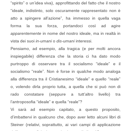
“spirito” o un’idea viva), approfittando del fatto che il nostro
“ideale, indistinto, solo oscuramente rappresentato non è
atto a spingere all’azione”, ha immesso in quella vaga
forma la sua forza, portandoci così ad agire
apparentemente
in nome del nostro ideale, ma in realtà in
vista dei suoi
in-umani
o
dis-umani
interessi.
Pensiamo, ad esempio, alla tragica (e per molti ancora
inspiegabile) differenza che la storia ci ha dato modo
purtroppo di osservare tra il socialismo “ideale” e il
socialismo “reale”. Non è forse in qualche modo analoga
alla differenza tra il Cristianesimo “ideale” e quello “reale”
o, volendo dirla proprio tutta, a quella che si può non di
rado constatare (seppure a tutt’altro livello) tra
l’antroposofia “ideale” e quella “reale”?
Vi sarà ad esempio capitato, a questo proposito,
d’imbattervi in qualcuno che, dopo aver letto alcuni libri di
Steiner (relativi, soprattutto, ai vari campi di applicazione