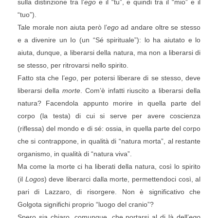
sulla distinzione tra l’
ego
e il “tu”, e quindi tra il “mio” e il
“tuo”).
Tale morale non aiuta però l’
ego
ad andare oltre se stesso
e a divenire un Io (un “Sé spirituale”): lo ha aiutato e lo
aiuta, dunque, a liberarsi della natura, ma non a liberarsi di
se stesso, per ritrovarsi nello spirito.
Fatto sta che l’
ego
, per potersi liberare di se stesso, deve
liberarsi della
morte
. Com’è infatti riuscito a liberarsi della
natura? Facendola appunto morire in quella parte del
corpo (la testa) di cui si serve per avere coscienza
(riflessa) del mondo e di sé: ossia, in quella parte del corpo
che si contrappone, in qualità di “natura morta”, al restante
organismo, in qualità di “natura viva”.
Ma come la morte ci ha liberati della natura, così lo spirito
(il
Logos
) deve liberarci dalla morte, permettendoci così, al
pari di Lazzaro, di risorgere. Non è significativo che
Golgota significhi proprio “luogo del cranio”?
Spero sia chiaro, comunque, che portarsi al di là dell’
ego