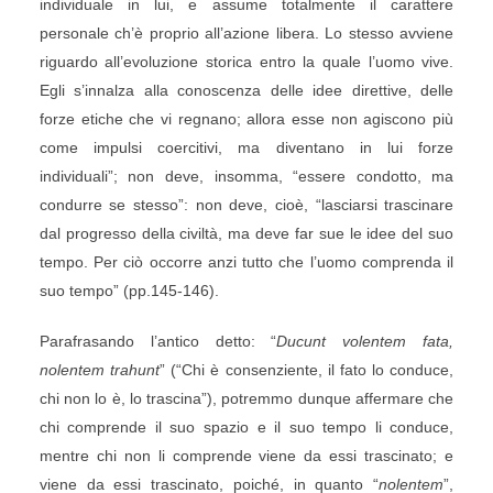
individuale in lui, e assume totalmente il carattere
personale ch’è proprio all’azione libera. Lo stesso avviene
riguardo all’evoluzione storica entro la quale l’uomo vive.
Egli s’innalza alla conoscenza delle idee direttive, delle
forze etiche che vi regnano; allora esse non agiscono più
come impulsi coercitivi, ma diventano in lui forze
individuali”; non deve, insomma, “essere condotto, ma
condurre se stesso”: non deve, cioè, “lasciarsi trascinare
dal progresso della civiltà, ma deve far sue le idee del suo
tempo. Per ciò occorre anzi tutto che l’uomo comprenda il
suo tempo” (pp.145-146).
Parafrasando l’antico detto: “
Ducunt volentem fata,
nolentem trahunt
” (“Chi è consenziente, il fato lo conduce,
chi non lo è, lo trascina”), potremmo dunque affermare che
chi comprende il suo spazio e il suo tempo li conduce,
mentre chi non li comprende viene da essi trascinato; e
viene da essi trascinato, poiché, in quanto “
nolentem
”,