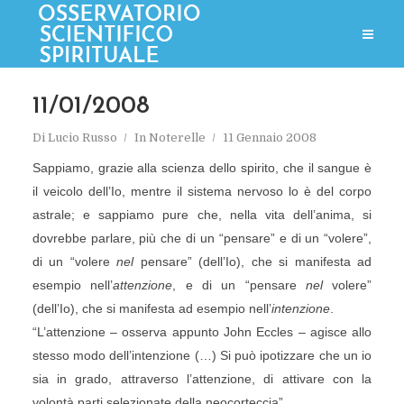
11/01/2008
Di
Lucio Russo
In
Noterelle
11 Gennaio 2008
Sappiamo, grazie alla scienza dello spirito, che il sangue è
il veicolo dell’Io, mentre il sistema nervoso lo è del corpo
astrale; e sappiamo pure che, nella vita dell’anima, si
dovrebbe parlare, più che di un “pensare” e di un “volere”,
di un “volere
nel
pensare” (dell’Io), che si manifesta ad
esempio nell’
attenzione
, e di un “pensare
nel
volere”
(dell’Io), che si manifesta ad esempio nell’
intenzione
.
“L’attenzione – osserva appunto John Eccles – agisce allo
stesso modo dell’intenzione (…) Si può ipotizzare che un io
sia in grado, attraverso l’attenzione, di attivare con la
volontà parti selezionate della neocorteccia”.