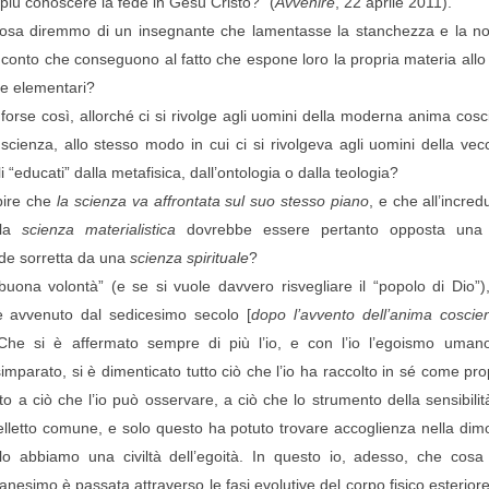
 più conoscere la fede in Gesù Cristo?” (
Avvenire
, 22 aprile 2011).
sa diremmo di un insegnante che lamentasse la stanchezza e la noi
conto che conseguono al fatto che espone loro la propria materia allo
lle elementari?
forse così, allorché ci si rivolge agli uomini della moderna anima coscie
a scienza, allo stesso modo in cui ci si rivolgeva agli uomini della ve
li “educati” dalla metafisica, dall’ontologia o dalla teologia?
pire che
la scienza va affrontata sul suo stesso piano
, e che all’incred
lla
scienza materialistica
dovrebbe essere pertanto opposta una f
de sorretta da una
scienza spirituale
?
 “buona volontà” (e se si vuole davvero risvegliare il “popolo di Dio”
è avvenuto dal sedicesimo secolo [
dopo l’avvento dell’anima coscien
Che si è affermato sempre di più l’io, e con l’io l’egoismo umano
imparato, si è dimenticato tutto ciò che l’io ha raccolto in sé come pro
to a ciò che l’io può osservare, a ciò che lo strumento della sensibilit
ntelletto comune, e solo questo ha potuto trovare accoglienza nella dimo
lo abbiamo una civiltà dell’egoità. In questo io, adesso, che cosa
ianesimo è passata attraverso le fasi evolutive del corpo fisico esterior