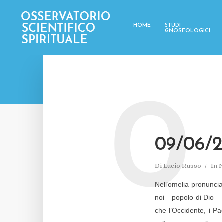
HOME
STUDI
GNOSEOLOGICI
0
09/06/2
Di
Lucio Russo
In
N
Nell’omelia pronunci
noi – popolo di Dio –
che l’Occidente, i Pa