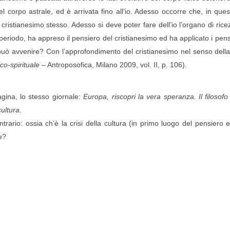
el corpo astrale, ed è arrivata fino all’io. Adesso occorre che, in ques
l cristianesimo stesso. Adesso si deve poter fare dell’io l’organo di ric
o periodo, ha appreso il pensiero del cristianesimo ed ha applicato i pen
ò avvenire? Con l’approfondimento del cristianesimo nel senso della s
co-spirituale
– Antroposofica, Milano 2009, vol. II, p. 106).
pagina, lo stesso giornale:
Europa, riscopri la vera speranza. Il filosofo 
cultura
.
ntrario: ossia ch’è la crisi della cultura (in primo luogo del pensiero
e?