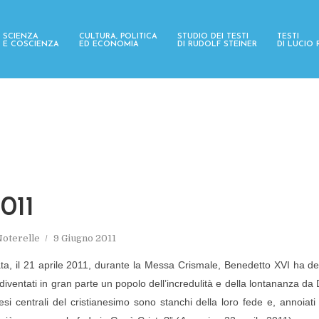
SCIENZA
CULTURA, POLITICA
STUDIO DEI TESTI
TESTI
E COSCIENZA
ED ECONOMIA
DI RUDOLF STEINER
DI LUCIO
011
oterelle
9 Giugno 2011
ata, il 21 aprile 2011, durante la Messa Crismale, Benedetto XVI ha de
 diventati in gran parte un popolo dell’incredulità e della lontananza da
esi centrali del cristianesimo sono stanchi della loro fede e, annoiati 