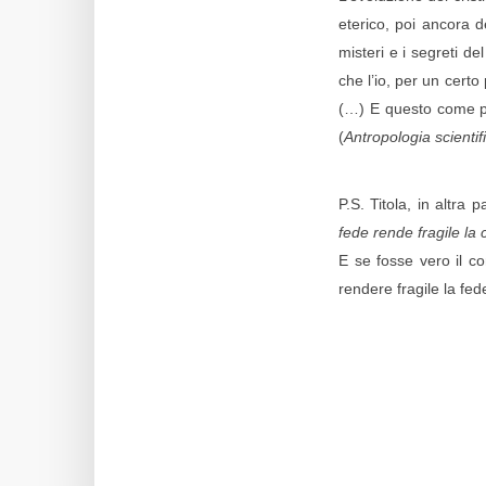
eterico, poi ancora d
misteri e i segreti de
che l’io, per un cert
(…) E questo come pu
(
Antropologia scientifi
P.S. Titola, in altra 
fede rende fragile la 
E se fosse vero il co
rendere fragile la fed