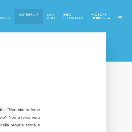
NOTERELLE
LINK
INFO
MOTORE
 RUSSO
UTILI
E CONTATTI
DI RICERCA
tto: “Non siamo forse
 Dio? Non è forse vero
della propria storia e