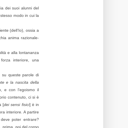
a dei suoi alunni del
 stesso modo in cui la
nte (dell’Io), ossia a
cchia anima razionale-
ulità e alla lontananza
orza interiore, una
), su queste parole di
te e la nascita della
, e con l’egoismo il
prio contenuto, ci si è
à [
dei sensi fisici
] è in
ra interiore. A partire
 deve poter entrare?
e, prima, poi del corpo