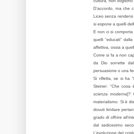
cultura, non vogliono
D’accordo, ma che co
Liceo senza rendersi 
si espone a quelli de
E non ci si comporta 
quelli “educati” dall
affettiva, ossia a quel
Come si fa a non ca
da Dio sorrette da
persuasione o una fe
Si rifletta, se si ha
Steiner: “Che cosa 
scienza moderna
]? 
materialismo. Si è dis
dovuti limitare pertan
grado di offrire all’i
dal sedicesimo seco
L’evoluzione del crist