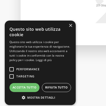
23 Giu
×
Questo sito web utilizza
cookie
Questo sito web utilizza i cookie per
migliorare la tua esperienza di navigazione.
Utilizzando il nostro sito web acconsenti a
tutti i cookie in conformità con la nostra
policy per i cookie.
Leggi di più
PERFORMANCE
TARGETING
ACCETTA TUTTO
RIFIUTA TUTTO
MOSTRA DETTAGLI