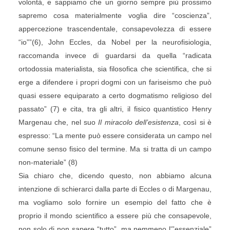
volontà, e sappiamo che un giorno sempre più prossimo
sapremo cosa materialmente voglia dire “coscienza”,
appercezione trascendentale, consapevolezza di essere
“io””(6), John Eccles, da Nobel per la neurofisiologia,
raccomanda invece di guardarsi da quella “radicata
ortodossia materialista, sia filosofica che scientifica, che si
erge a difendere i propri dogmi con un fariseismo che può
quasi essere equiparato a certo dogmatismo religioso del
passato” (7) e cita, tra gli altri, il fisico quantistico Henry
Margenau che, nel suo
Il miracolo dell’esistenza
, così si è
espresso: “La mente può essere considerata un campo nel
comune senso fisico del termine. Ma si tratta di un campo
non-materiale” (8)
Sia chiaro che, dicendo questo, non abbiamo alcuna
intenzione di schierarci dalla parte di Eccles o di Margenau,
ma vogliamo solo fornire un esempio del fatto che è
proprio il mondo scientifico a essere più che consapevole,
non solo di non sapere “tutto”, ma nemmeno l'”essenziale”