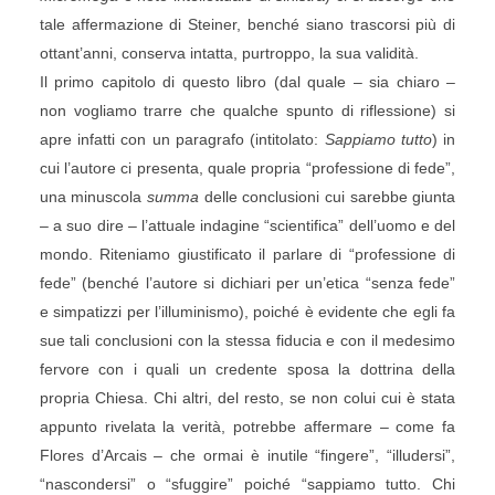
tale affermazione di Steiner, benché siano trascorsi più di
ottant’anni, conserva intatta, purtroppo, la sua validità.
Il primo capitolo di questo libro (dal quale – sia chiaro –
non vogliamo trarre che qualche spunto di riflessione) si
apre infatti con un paragrafo (intitolato:
Sappiamo tutto
) in
cui l’autore ci presenta, quale propria “professione di fede”,
una minuscola
summa
delle conclusioni cui sarebbe giunta
– a suo dire – l’attuale indagine “scientifica” dell’uomo e del
mondo. Riteniamo giustificato il parlare di “professione di
fede” (benché l’autore si dichiari per un’etica “senza fede”
e simpatizzi per l’illuminismo), poiché è evidente che egli fa
sue tali conclusioni con la stessa fiducia e con il medesimo
fervore con i quali un credente sposa la dottrina della
propria Chiesa. Chi altri, del resto, se non colui cui è stata
appunto rivelata la verità, potrebbe affermare – come fa
Flores d’Arcais – che ormai è inutile “fingere”, “illudersi”,
“nascondersi” o “sfuggire” poiché “sappiamo tutto. Chi