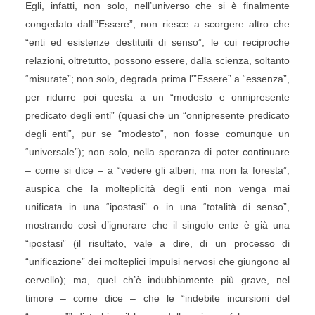
Egli, infatti, non solo, nell’universo che si è finalmente
congedato dall'”Essere”, non riesce a scorgere altro che
“enti ed esistenze destituiti di senso”, le cui reciproche
relazioni, oltretutto, possono essere, dalla scienza, soltanto
“misurate”; non solo, degrada prima l'”Essere” a “essenza”,
per ridurre poi questa a un “modesto e onnipresente
predicato degli enti” (quasi che un “onnipresente predicato
degli enti”, pur se “modesto”, non fosse comunque un
“universale”); non solo, nella speranza di poter continuare
– come si dice – a “vedere gli alberi, ma non la foresta”,
auspica che la molteplicità degli enti non venga mai
unificata in una “ipostasi” o in una “totalità di senso”,
mostrando così d’ignorare che il singolo ente è già una
“ipostasi” (il risultato, vale a dire, di un processo di
“unificazione” dei molteplici impulsi nervosi che giungono al
cervello); ma, quel ch’è indubbiamente più grave, nel
timore – come dice – che le “indebite incursioni del