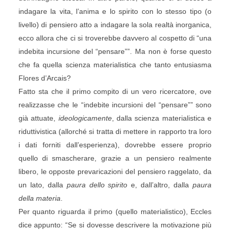
indagare la vita, l’anima e lo spirito con lo stesso tipo (o
livello) di pensiero atto a indagare la sola realtà inorganica,
ecco allora che ci si troverebbe davvero al cospetto di “una
indebita incursione del “pensare””. Ma non è forse questo
che fa quella scienza materialistica che tanto entusiasma
Flores d’Arcais?
Fatto sta che il primo compito di un vero ricercatore, ove
realizzasse che le “indebite incursioni del “pensare”” sono
già attuate,
ideologicamente
, dalla scienza materialistica e
riduttivistica (allorché si tratta di mettere in rapporto tra loro
i dati forniti dall’esperienza), dovrebbe essere proprio
quello di smascherare, grazie a un pensiero realmente
libero, le opposte prevaricazioni del pensiero raggelato, da
un lato, dalla
paura dello spirito
e, dall’altro, dalla
paura
della materia
.
Per quanto riguarda il primo (quello materialistico), Eccles
dice appunto: “Se si dovesse descrivere la motivazione più