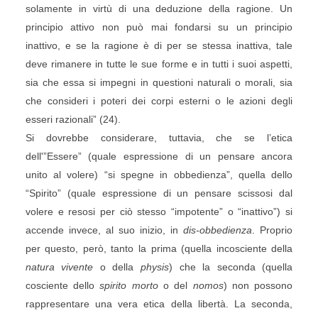
solamente in virtù di una deduzione della ragione. Un
principio attivo non può mai fondarsi su un principio
inattivo, e se la ragione è di per se stessa inattiva, tale
deve rimanere in tutte le sue forme e in tutti i suoi aspetti,
sia che essa si impegni in questioni naturali o morali, sia
che consideri i poteri dei corpi esterni o le azioni degli
esseri razionali” (24).
Si dovrebbe considerare, tuttavia, che se l’etica
dell'”Essere” (quale espressione di un pensare ancora
unito al volere) “si spegne in obbedienza”, quella dello
“Spirito” (quale espressione di un pensare scissosi dal
volere e resosi per ciò stesso “impotente” o “inattivo”) si
accende invece, al suo inizio, in
dis-obbedienza
. Proprio
per questo, però, tanto la prima (quella incosciente della
natura vivente
o della
physis
) che la seconda (quella
cosciente dello
spirito morto
o del
nomos
) non possono
rappresentare una vera etica della libertà. La seconda,