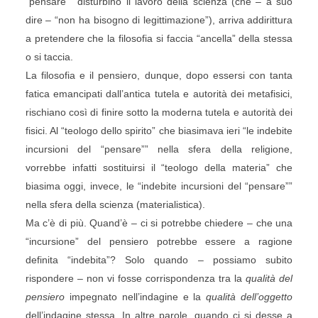
“pensare”” disturbino il lavoro della scienza (che – a suo
dire – “non ha bisogno di legittimazione”), arriva addirittura
a pretendere che la filosofia si faccia “ancella” della stessa
o si taccia.
La filosofia e il pensiero, dunque, dopo essersi con tanta
fatica emancipati dall’antica tutela e autorità dei metafisici,
rischiano così di finire sotto la moderna tutela e autorità dei
fisici. Al “teologo dello spirito” che biasimava ieri “le indebite
incursioni del “pensare”” nella sfera della religione,
vorrebbe infatti sostituirsi il “teologo della materia” che
biasima oggi, invece, le “indebite incursioni del “pensare””
nella sfera della scienza (materialistica).
Ma c’è di più. Quand’è – ci si potrebbe chiedere – che una
“incursione” del pensiero potrebbe essere a ragione
definita “indebita”? Solo quando – possiamo subito
rispondere – non vi fosse corrispondenza tra la
qualità del
pensiero
impegnato nell’indagine e la
qualità dell’oggetto
dell’indagine stessa. In altre parole, quando ci si desse a