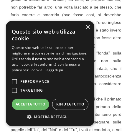
non potrebbe far altro, una volta lasciato a se stesso, che
farla cadere e smarrirla (ove fosse così, si dovrebbe
peraltro riconoscere che Robinson Crusoe – l’eroe inglese
×
dell'”anima cosciente” o dell’autocoscienza – è stato invero
Questo sito web utilizza
cookie
fortunato a ignorare che la propria identità non fosse altro
che “un semplice e inutilizzabile vissuto”) (35).
Questo sito web utilizza i cookie per
Fatto sta, che “l’identità dell’individuo” si “fonda” sulla
migliorare la tua esperienza di navigazione.
Utilizzando il nostro sito web acconsenti a
opposizione del
soggetto all’oggetto
, e non sulla
tutti i cookie in conformità con la nostra
“reciprocità del tu”. È proprio per questo, infatti, che il
policy per i cookie.
Leggi di più
soggetto, abituato a sostenere l’autocoscienza
PERFORMANCE
contrapponendosi all’oggetto, è portato a considerare
TARGETING
“oggetto” anche l’altro “Io” o il “tu”.
In ogni caso, pur essendo anche noi convinti che il primato
ACCETTA TUTTO
RIFIUTA TUTTO
dell'”Essere” vada escluso (poiché, quale primato della
“necessità”, non permette alcuna scelta), riteniamo però
MOSTRA DETTAGLI
che il problema non consista tanto nell’assegnare, sulle
pagelle dell'”Io”, del “Noi” e del “Tu”, i voti di condotta, o nel