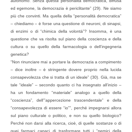
autonomo
. Senza
questa
personalità democratica, diffusa
ed egemone, la democrazia è periclitante” (29). Ne siamo
più che convinti. Ma quella della “personalità democratica”
– chiediamo – è forse una questione di neuroni, di sinapsi,
di enzimi o di “chimica della volontà”? Insomma, è una
questione che va risolta sul piano della coscienza e della
cultura o su quello della farmacologia o dell’ingegneria
genetica?
“Non rinunciare mai a portare la democrazia a compimento
– dice inoltre – è stringente dovere proprio nella lucida
consapevolezza che si tratta di un ideale” (30). Già, ma se
tale “ideale” – secondo quanto ci ha insegnato all’inizio –
ha un fondamento “materiale” analogo a quello della
“coscienza”, dell'”appercezione trascendentale” e della
“consapevolezza di essere “io””, perché impegnarsi allora
sul piano culturale o politico, e non su quello biologico?
Perché non darsi alla ricerca, cioè, di quelle sostanze o di
quei farmaci capaci di trasformare tutti i “nemici della