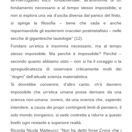
all’interrogativo etico fondamentale, all’antinomia di un
fondamento necessario e al tempo stesso impossibile, e
non si esplora una via d’uscita diversa dal panico del finito,
si spinge la filosofia – bene che vada e anche
risparmiandole gli esoterismi oracolari postmetafisici – nelle
secche di gigantesche tautologie” (12).
Fondare un’etica è insomma necessario, ma al tempo
stesso impossibile. Ma perché è impossibile? Perché –
secondo quanto abbiamo visto – non si ha il coraggio o la
spregiudicatezza di osservare criticamente molti dei
“dogmi” dell’attuale scienza materialistica.
Si dovrebbe convenire, d’altro canto, ch’è davvero
impossibile che un’etica
umana
possa derivare da una
scienza
non-umana
: ovvero, da una scienza che, sapendo
intendere, a causa dei propri contingenti limiti di pensiero, il
solo mondo inorganico, si vede costretta a ridurre a questo
livello ogni restante e superiore realtà.
Ricorda Nicola Matteucci: “Non ha detto forse Croce che i