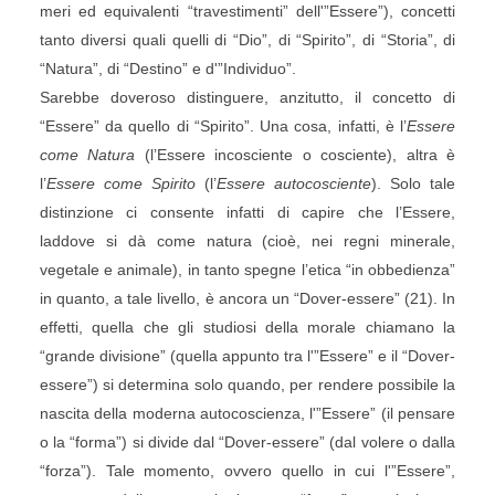
meri ed equivalenti “travestimenti” dell'”Essere”), concetti
tanto diversi quali quelli di “Dio”, di “Spirito”, di “Storia”, di
“Natura”, di “Destino” e d'”Individuo”.
Sarebbe doveroso distinguere, anzitutto, il concetto di
“Essere” da quello di “Spirito”. Una cosa, infatti, è l’
Essere
come Natura
(l’Essere incosciente o cosciente), altra è
l’
Essere come Spirito
(l’
Essere autocosciente
). Solo tale
distinzione ci consente infatti di capire che l’Essere,
laddove si dà come natura (cioè, nei regni minerale,
vegetale e animale), in tanto spegne l’etica “in obbedienza”
in quanto, a tale livello, è ancora un “Dover-essere” (21). In
effetti, quella che gli studiosi della morale chiamano la
“grande divisione” (quella appunto tra l'”Essere” e il “Dover-
essere”) si determina solo quando, per rendere possibile la
nascita della moderna autocoscienza, l'”Essere” (il pensare
o la “forma”) si divide dal “Dover-essere” (dal volere o dalla
“forza”). Tale momento, ovvero quello in cui l'”Essere”,