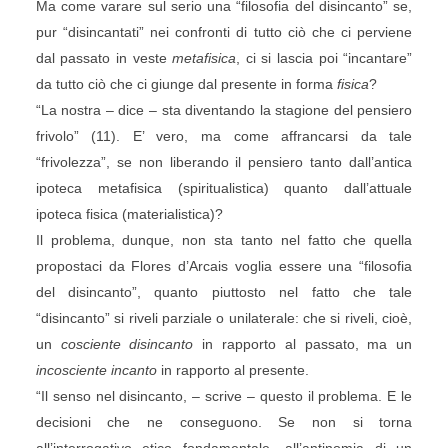
Ma come varare sul serio una “filosofia del disincanto” se,
pur “disincantati” nei confronti di tutto ciò che ci perviene
dal passato in veste
metafisica
, ci si lascia poi “incantare”
da tutto ciò che ci giunge dal presente in forma
fisica
?
“La nostra – dice – sta diventando la stagione del pensiero
frivolo” (11). E’ vero, ma come affrancarsi da tale
“frivolezza”, se non liberando il pensiero tanto dall’antica
ipoteca metafisica (spiritualistica) quanto dall’attuale
ipoteca fisica (materialistica)?
Il problema, dunque, non sta tanto nel fatto che quella
propostaci da Flores d’Arcais voglia essere una “filosofia
del disincanto”, quanto piuttosto nel fatto che tale
“disincanto” si riveli parziale o unilaterale: che si riveli, cioè,
un
cosciente disincanto
in rapporto al passato, ma un
incosciente incanto
in rapporto al presente.
“Il senso nel disincanto, – scrive – questo il problema. E le
decisioni che ne conseguono. Se non si torna