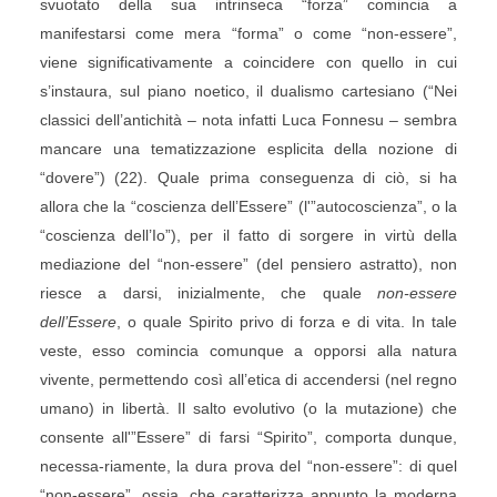
svuotato della sua intrinseca “forza” comincia a
manifestarsi come mera “forma” o come “non-essere”,
viene significativamente a coincidere con quello in cui
s’instaura, sul piano noetico, il dualismo cartesiano (“Nei
classici dell’antichità – nota infatti Luca Fonnesu – sembra
mancare una tematizzazione esplicita della nozione di
“dovere”) (22). Quale prima conseguenza di ciò, si ha
allora che la “coscienza dell’Essere” (l'”autocoscienza”, o la
“coscienza dell’Io”), per il fatto di sorgere in virtù della
mediazione del “non-essere” (del pensiero astratto), non
riesce a darsi, inizialmente, che quale
non-essere
dell’Essere
, o quale Spirito privo di forza e di vita. In tale
veste, esso comincia comunque a opporsi alla natura
vivente, permettendo così all’etica di accendersi (nel regno
umano) in libertà. Il salto evolutivo (o la mutazione) che
consente all'”Essere” di farsi “Spirito”, comporta dunque,
necessa-riamente, la dura prova del “non-essere”: di quel
“non-essere”, ossia, che caratterizza appunto la moderna