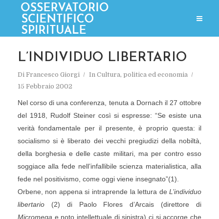
L’INDIVIDUO LIBERTARIO
Di
Francesco Giorgi
In
Cultura, politica ed economia
15 Febbraio 2002
Nel corso di una conferenza, tenuta a Dornach il 27 ottobre
del 1918, Rudolf Steiner così si espresse: “Se esiste una
verità fondamentale per il presente, è proprio questa: il
socialismo si è liberato dei vecchi pregiudizi della nobiltà,
della borghesia e delle caste militari, ma per contro esso
soggiace alla fede nell’infallibile scienza materialistica, alla
fede nel positivismo, come oggi viene insegnato”(1).
Orbene, non appena si intraprende la lettura de
L’individuo
libertario
(2) di Paolo Flores d’Arcais (direttore di
Micromega
e noto intellettuale di sinistra) ci si accorge che