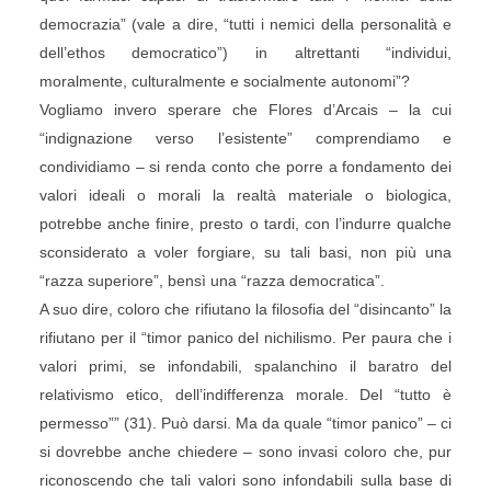
democrazia” (vale a dire, “tutti i nemici della personalità e
dell’ethos democratico”) in altrettanti “individui,
moralmente, culturalmente e socialmente autonomi”?
Vogliamo invero sperare che Flores d’Arcais – la cui
“indignazione verso l’esistente” comprendiamo e
condividiamo – si renda conto che porre a fondamento dei
valori ideali o morali la realtà materiale o biologica,
potrebbe anche finire, presto o tardi, con l’indurre qualche
sconsiderato a voler forgiare, su tali basi, non più una
“razza superiore”, bensì una “razza democratica”.
A suo dire, coloro che rifiutano la filosofia del “disincanto” la
rifiutano per il “timor panico del nichilismo. Per paura che i
valori primi, se infondabili, spalanchino il baratro del
relativismo etico, dell’indifferenza morale. Del “tutto è
permesso”” (31). Può darsi. Ma da quale “timor panico” – ci
si dovrebbe anche chiedere – sono invasi coloro che, pur
riconoscendo che tali valori sono infondabili sulla base di