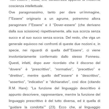
coscienza intellettuale.
Ove paragonassimo, tanto per dare un’immagine,
l'”Essere” originario a un agrume, potremmo allora
paragonare l'”Essere” e il “Dover-essere” (che derivano
dalla sua scissione) rispettivamente, alla sua scorza senza
succo e al suo succo senza scorza. Del resto, che viga un
generale equivoco nei confronti di queste due nozioni e, in
specie, nei riguardi di quella dell'”Essere”, ci viene
involontariamente confermato dallo stesso Fonnesu.
Questi, infatti, dopo aver ricordato che il discorso del
“dovere” è “prescrittivo”, “normativo”, “precettivo” e
“direttivo”, mentre quello dell'”essere” è “descrittivo”,
“assertivo”, “indicativo” e “dichiarativo”, così dice (citando
R.M. Hare): “La funzione del linguaggio descrittivo è
appunto descrivere, rappresentare, mentre la funzione del
linguaggio prescrittivo è del tutto diversa, ed è quella di
“guidare la condotta”” (23). Ecco che, al linguaggio