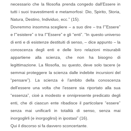
necessario che la filosofia prenda congedo dall’Essere in
tutti i suoi travestimenti e metamorfosi: Dio, Spirito, Storia,
Natura, Destino, Individuo, ecc.” (15).
Dovremmo insomma scegliere – a suo dire – tra l'”Essere”
e l'”esistere” o tra l'”Essere” e gli “enti”. “In questo universo
di enti e di esistenze destituiti di senso, – dice appunto – la
conoscenza degli enti e delle loro relazioni misurabili
appartiene alla scienza, che non ha bisogno di
legittimazione. La filosofia, su questo, deve solo tacere (e
semmai proteggere la scienza dalle indebite incursioni del
“pensare”). La scienza è l’ambito della conoscenza
dell’essere una volta che l’essere sia riportato alla sua
“essenza”, cioè a modesto e onnipresente predicato degli
enti, che di ciascun ente ribadisce il particolare “essere”
senza mai unificarli in totalità di senso, senza mai
inorgoglirli (e inorgoglirsi) in ipostasi” (16).
Qui il discorso si fa davvero sconcertante.