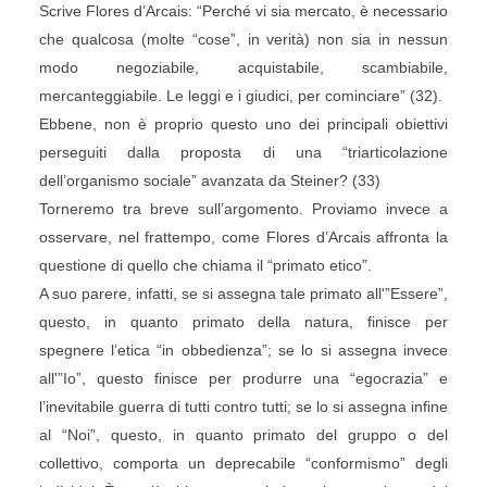
Scrive Flores d’Arcais: “Perché vi sia mercato, è necessario
che qualcosa (molte “cose”, in verità) non sia in nessun
modo negoziabile, acquistabile, scambiabile,
mercanteggiabile. Le leggi e i giudici, per cominciare” (32).
Ebbene, non è proprio questo uno dei principali obiettivi
perseguiti dalla proposta di una “triarticolazione
dell’organismo sociale” avanzata da Steiner? (33)
Torneremo tra breve sull’argomento. Proviamo invece a
osservare, nel frattempo, come Flores d’Arcais affronta la
questione di quello che chiama il “primato etico”.
A suo parere, infatti, se si assegna tale primato all'”Essere”,
questo, in quanto primato della natura, finisce per
spegnere l’etica “in obbedienza”; se lo si assegna invece
all'”Io”, questo finisce per produrre una “egocrazia” e
l’inevitabile guerra di tutti contro tutti; se lo si assegna infine
al “Noi”, questo, in quanto primato del gruppo o del
collettivo, comporta un deprecabile “conformismo” degli