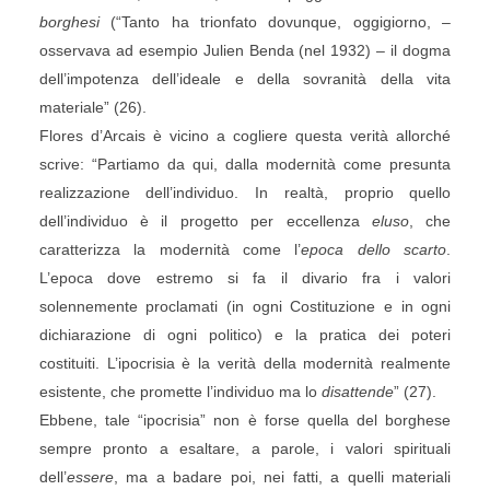
borghesi
(“Tanto ha trionfato dovunque, oggigiorno, –
osservava ad esempio Julien Benda (nel 1932) – il dogma
dell’impotenza dell’ideale e della sovranità della vita
materiale” (26).
Flores d’Arcais è vicino a cogliere questa verità allorché
scrive: “Partiamo da qui, dalla modernità come presunta
realizzazione dell’individuo. In realtà, proprio quello
dell’individuo è il progetto per eccellenza
eluso
, che
caratterizza la modernità come l’
epoca dello scarto
.
L’epoca dove estremo si fa il divario fra i valori
solennemente proclamati (in ogni Costituzione e in ogni
dichiarazione di ogni politico) e la pratica dei poteri
costituiti. L’ipocrisia è la verità della modernità realmente
esistente, che promette l’individuo ma lo
disattende
” (27).
Ebbene, tale “ipocrisia” non è forse quella del borghese
sempre pronto a esaltare, a parole, i valori spirituali
dell’
essere
, ma a badare poi, nei fatti, a quelli materiali