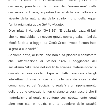
– tra l'”Essere” e il “Dover-essere”, bensì quello di
ri-
costituire
, prendendo le mosse dal “non-essere” della
coscienza ordinaria, e portandosi al di là sia dell’essere
vivente della natura sia dello spirito morto della legge,
l’unità originaria quale
Spirito vivente
.
Dice infatti il Vangelo (Gv.1-16): “È dalla pienezza di Lui,
che noi tutti abbiamo ricevuto grazia sopra grazia. Infatti da
Mosè fu data la legge; da Gesù Cristo invece è stata fatta
la grazia e la verità”.
Abbiamo detto, all’inizio, che non ci fa piacere il constatare
che l’affermazione di Steiner circa il soggiacere del
socialismo “alla fede nell’infallibile scienza materialistica” si
dimostri ancora valida. Dispiace infatti osservare che gli
intellettuali di sinistra, costretti dalle vicende storiche del
comunismo (o del “socialismo reale”) a un ripensamento
delle proprie concezioni, non si siano ancora accorti che il
materialismo al quale si sentono così strettamente legati
altro non sia, in realtà, che la peggiore delle
eredità