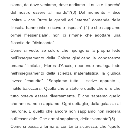
siamo, da dove veniamo, dove andiamo. Il nulla e il perché
del nostro essere al mondo”?(3) Dal momento – dice
inoltre – che “tutte le grandi ed “eterne” domande della
filosofia hanno infine ricevuto risposta” (4) e che sappiamo
ormai l'”essenziale”, non ci rimane che adottare una
filosofia del “disincanto”.
Come si vede, se coloro che ripongono la propria fede
nell’insegnamento della Chiesa giudicano la conoscenza
umana “limitata”, Flores d’Arcais, riponendo analoga fede
nell’insegnamento della scienza materialistica, la giudica
invece “esaurita”. “Sappiamo tutto – scrive appunto -,
inutile baloccarsi. Quello che è stato e quello che è, e che
tutto poteva essere diversamente. E che sapremo quello
che ancora non sappiamo. Ogni dettaglio, dalla galassia al
neurone. E quello che ancora non sappiamo non inciderà
sull’essenziale. Che ormai sappiamo, definitivamente”(5).
Come si possa affermare, con tanta sicurezza, che “quello