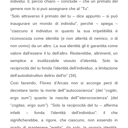
individui. È perciò chiaro – conclude – che un primato del
genere non lo si può assegnare che al “Tu”.
“Solo attraverso il primato del tu – dice appunto – si può
inaugurare un mondo di individui”, perché – spiega –
“ciascuno è individuo in quanto la sua irripetibilità è
riconosciuta come identità (e non alterità di nemico, o di
non uomo) da un altro. La sua identità gli è garantita come
valore dall’essere il tu dell’altro. Resterebbe, altrimenti, un
semplice e inutilizzabile vissuto d’identità. Solo la
reciprocità del tu fonda l’identità dell’individuo, a limitazione
dell’autodistruttivo delirio dell’io” (34).
Così facendo, Flores d’Arcais non si accorge però di
decretare tanto la morte dell'”autocoscienza” (del “
cogito
,
ergo sum”) quanto la nascita dell'”eterocoscienza” (del
“
cogitas
, ergo sum”). “Solo la reciprocità del tu – afferma
infatti – fonda l’identità dell’individuo”: il che
significherebbe, a rigore, che ciascuno, non essendo in
grado di mantenere “eretta”, da solo, la propria identità,