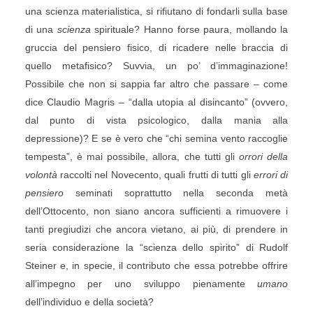
una scienza materialistica, si rifiutano di fondarli sulla base
di una
scienza
spirituale? Hanno forse paura, mollando la
gruccia del pensiero fisico, di ricadere nelle braccia di
quello metafisico? Suvvia, un po’ d’immaginazione!
Possibile che non si sappia far altro che passare – come
dice Claudio Magris – “dalla utopia al disincanto” (ovvero,
dal punto di vista psicologico, dalla mania alla
depressione)? E se è vero che “chi semina vento raccoglie
tempesta”, è mai possibile, allora, che tutti gli
orrori della
volontà
raccolti nel Novecento, quali frutti di tutti gli
errori di
pensiero
seminati soprattutto nella seconda metà
dell’Ottocento, non siano ancora sufficienti a rimuovere i
tanti pregiudizi che ancora vietano, ai più, di prendere in
seria considerazione la “scienza dello spirito” di Rudolf
Steiner e, in specie, il contributo che essa potrebbe offrire
all’impegno per uno sviluppo pienamente
umano
dell’individuo e della società?