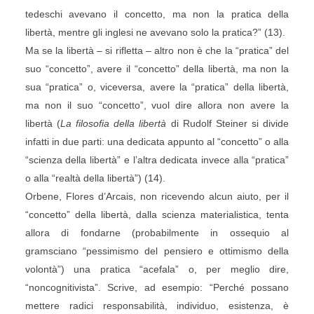
tedeschi avevano il concetto, ma non la pratica della
libertà, mentre gli inglesi ne avevano solo la pratica?” (13).
Ma se la libertà – si rifletta – altro non è che la “pratica” del
suo “concetto”, avere il “concetto” della libertà, ma non la
sua “pratica” o, viceversa, avere la “pratica” della libertà,
ma non il suo “concetto”, vuol dire allora non avere la
libertà (
La filosofia della libertà
di Rudolf Steiner si divide
infatti in due parti: una dedicata appunto al “concetto” o alla
“scienza della libertà” e l’altra dedicata invece alla “pratica”
o alla “realtà della libertà”) (14).
Orbene, Flores d’Arcais, non ricevendo alcun aiuto, per il
“concetto” della libertà, dalla scienza materialistica, tenta
allora di fondarne (probabilmente in ossequio al
gramsciano “pessimismo del pensiero e ottimismo della
volontà”) una pratica “acefala” o, per meglio dire,
“noncognitivista”. Scrive, ad esempio: “Perché possano
mettere radici responsabilità, individuo, esistenza, è