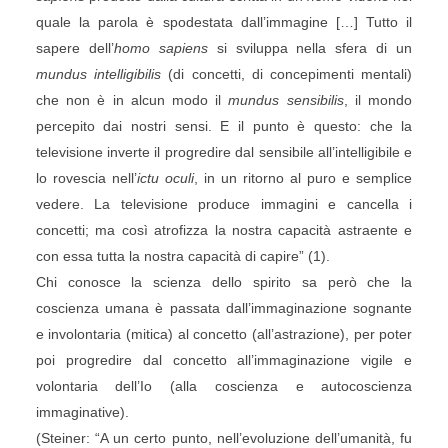
quale la parola è spodestata dall’immagine […] Tutto il
sapere dell’
homo sapiens
si sviluppa nella sfera di un
mundus intelligibilis
(di concetti, di concepimenti mentali)
che non è in alcun modo il
mundus sensibilis
, il mondo
percepito dai nostri sensi. E il punto è questo: che la
televisione inverte il progredire dal sensibile all’intelligibile e
lo rovescia nell’
ictu oculi
, in un ritorno al puro e semplice
vedere. La televisione produce immagini e cancella i
concetti; ma così atrofizza la nostra capacità astraente e
con essa tutta la nostra capacità di capire” (1).
Chi conosce la scienza dello spirito sa però che la
coscienza umana è passata dall’immaginazione sognante
e involontaria (mitica) al concetto (all’astrazione), per poter
poi progredire dal concetto all’immaginazione vigile e
volontaria dell’Io (alla coscienza e autocoscienza
immaginative).
(Steiner: “A un certo punto, nell’evoluzione dell’umanità, fu