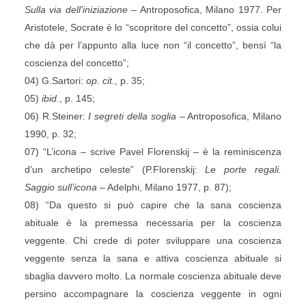
Sulla via dell’iniziazione
– Antroposofica, Milano 1977. Per
Aristotele, Socrate è lo “scopritore del concetto”, ossia colui
che dà per l’appunto alla luce non “il concetto”, bensì “la
coscienza del concetto”;
04) G.Sartori:
op. cit
., p. 35;
05)
ibid
., p. 145;
06) R.Steiner:
I segreti della soglia
– Antroposofica, Milano
1990, p. 32;
07) “L’icona – scrive Pavel Florenskij – è la reminiscenza
d’un archetipo celeste” (P.Florenskij:
Le porte regali.
Saggio sull’icona
– Adelphi, Milano 1977, p. 87);
08) “Da questo si può capire che la sana coscienza
abituale è la premessa necessaria per la coscienza
veggente. Chi crede di poter sviluppare una coscienza
veggente senza la sana e attiva coscienza abituale si
sbaglia davvero molto. La normale coscienza abituale deve
persino accompagnare la coscienza veggente in ogni