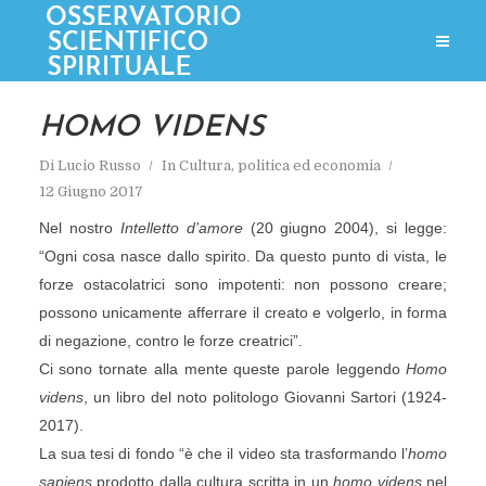
HOMO VIDENS
Di
Lucio Russo
In
Cultura, politica ed economia
12 Giugno 2017
Nel nostro
Intelletto d’amore
(20 giugno 2004), si legge:
“Ogni cosa nasce dallo spirito. Da questo punto di vista, le
forze ostacolatrici sono impotenti: non possono creare;
possono unicamente afferrare il creato e volgerlo, in forma
di negazione, contro le forze creatrici”.
Ci sono tornate alla mente queste parole leggendo
Homo
videns
, un libro del noto politologo Giovanni Sartori (1924-
2017).
La sua tesi di fondo “è che il video sta trasformando l’
homo
sapiens
prodotto dalla cultura scritta in un
homo videns
nel