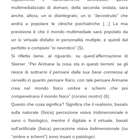
multimedializzato di domani, della seconda ondata, sarà
anche, allora, un io disintegrato, un io “decostruito” che
andrà a popolare le cliniche psichiatriche […] La mia
previsione è che il mondo multimediale sarà popolato da
un io virtuale disfatto in personalità multiple, e quindi dal
perfetto e compiuto “io nevrotico” (5).
Si rifletta bene, al riguardo, su quest’affermazione di
Steiner: “Per Arimane la cosa sta in questi termini: se gli
riesce di
sottrarre il pensare dalla sua base connessa al
cervello in quanto pensare fisico
, con tale pensare Arimane
crea nel mondo fisico ombre e schemi che poi
compenetrano il mondo fisico” (
corsivo nostro
) (6).
Questo che cosa significa? Significa che il realismo, basato
sulla naturale (fisica) percezione visiva
tridimensionale
è
sano o fisiologico, mentre il digitale e il virtuale, basati
sull’artificiale (fisica) percezione visiva
bidimensionale
(su
“ombre e schemi”) sono insani o patologici.