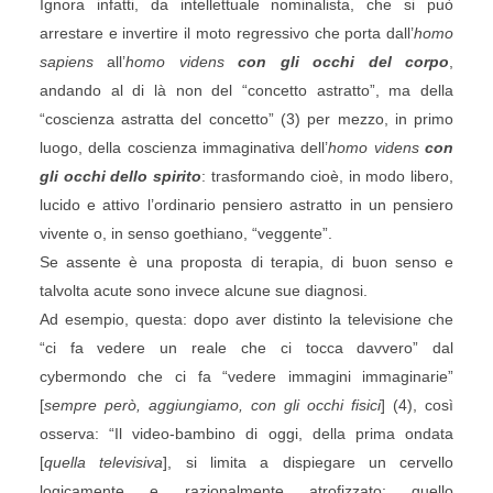
Ignora infatti, da intellettuale nominalista, che si può
arrestare e invertire il moto regressivo che porta dall’
homo
sapiens
all’
homo videns
con gli occhi del corpo
,
andando al di là non del “concetto astratto”, ma della
“coscienza astratta del concetto” (3) per mezzo, in primo
luogo, della coscienza immaginativa dell’
homo videns
con
gli occhi dello spirito
: trasformando cioè, in modo libero,
lucido e attivo l’ordinario pensiero astratto in un pensiero
vivente o, in senso goethiano, “veggente”.
Se assente è una proposta di terapia, di buon senso e
talvolta acute sono invece alcune sue diagnosi.
Ad esempio, questa: dopo aver distinto la televisione che
“ci fa vedere un reale che ci tocca davvero” dal
cybermondo che ci fa “vedere immagini immaginarie”
[
sempre però, aggiungiamo, con gli occhi fisici
] (4), così
osserva: “Il video-bambino di oggi, della prima ondata
[
quella televisiva
], si limita a dispiegare un cervello
logicamente e razionalmente atrofizzato; quello