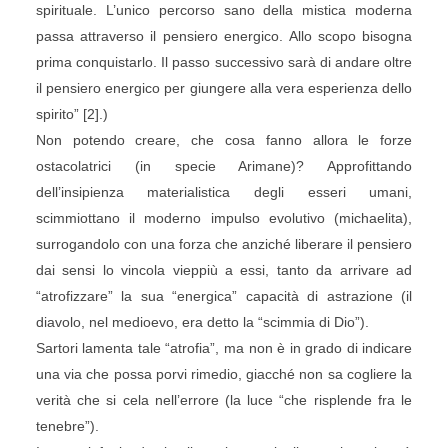
spirituale. L’unico percorso sano della mistica moderna
passa attraverso il pensiero energico. Allo scopo bisogna
prima conquistarlo. Il passo successivo sarà di andare oltre
il pensiero energico per giungere alla vera esperienza dello
spirito” [2].)
Non potendo creare, che cosa fanno allora le forze
ostacolatrici (in specie Arimane)? Approfittando
dell’insipienza materialistica degli esseri umani,
scimmiottano il moderno impulso evolutivo (michaelita),
surrogandolo con una forza che anziché liberare il pensiero
dai sensi lo vincola vieppiù a essi, tanto da arrivare ad
“atrofizzare” la sua “energica” capacità di astrazione (il
diavolo, nel medioevo, era detto la “scimmia di Dio”).
Sartori lamenta tale “atrofia”, ma non è in grado di indicare
una via che possa porvi rimedio, giacché non sa cogliere la
verità che si cela nell’errore (la luce “che risplende fra le
tenebre”).