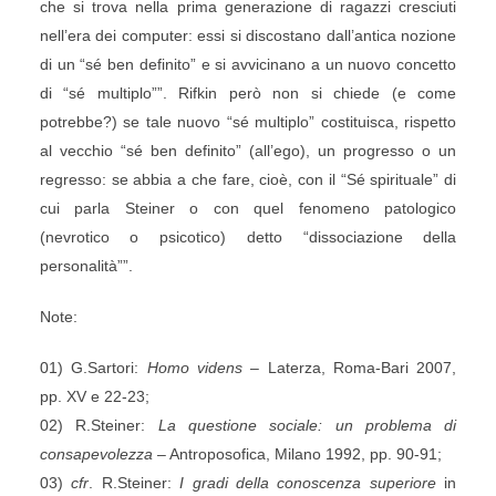
che si trova nella prima generazione di ragazzi cresciuti
nell’era dei computer: essi si discostano dall’antica nozione
di un “sé ben definito” e si avvicinano a un nuovo concetto
di “sé multiplo””. Rifkin però non si chiede (e come
potrebbe?) se tale nuovo “sé multiplo” costituisca, rispetto
al vecchio “sé ben definito” (all’ego), un progresso o un
regresso: se abbia a che fare, cioè, con il “Sé spirituale” di
cui parla Steiner o con quel fenomeno patologico
(nevrotico o psicotico) detto “dissociazione della
personalità””.
Note:
01) G.Sartori:
Homo videns
– Laterza, Roma-Bari 2007,
pp. XV e 22-23;
02) R.Steiner:
La questione sociale: un problema di
consapevolezza
– Antroposofica, Milano 1992, pp. 90-91;
03)
cfr
. R.Steiner:
I gradi della conoscenza superiore
in