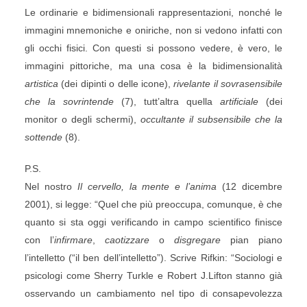
Le ordinarie e bidimensionali rappresentazioni, nonché le
immagini mnemoniche e oniriche, non si vedono infatti con
gli occhi fisici. Con questi si possono vedere, è vero, le
immagini pittoriche, ma una cosa è la bidimensionalità
artistica
(dei dipinti o delle icone),
rivelante il sovrasensibile
che la sovrintende
(7), tutt’altra quella
artificiale
(dei
monitor o degli schermi),
occultante il subsensibile che la
sottende
(8).
P.S.
Nel nostro
Il cervello, la mente e l’anima
(12 dicembre
2001), si legge: “Quel che più preoccupa, comunque, è che
quanto si sta oggi verificando in campo scientifico finisce
con l’
infirmare
,
caotizzare
o
disgregare
pian piano
l’intelletto (“il ben dell’intelletto”). Scrive Rifkin: “Sociologi e
psicologi come Sherry Turkle e Robert J.Lifton stanno già
osservando un cambiamento nel tipo di consapevolezza