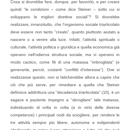
Cosa si dovrebbe fare, dunque, per favorirlo, e per creare
quindi “le condizioni – come dice Steiner – sotto cui si
sviluppano le migliori direttive sociali”? Si dovrebbe
realizzare, innanzitutto, che l’organismo sociale triarticolato
deve essere non tanto “creato”, quanto piuttosto aiutato a
nascere o a venire alla luce. Infatti, l’attività spirituale o
culturale, l’attività politica o giuridica e quella economica già
operano nell’odierna struttura sociale, ma vi operano in
modo caotico, come fili di una matassa “imbrogliata” (e
generante, perciò, costanti “conflitti d’interesse”). Ove si
realizzasse questo, non si faticherebbe allora a capire che
ciò che più serve, per rimediare a quella che Steiner
definisce addirittura una “decadenza triarticolata” (10), è un
sagace e paziente impegno a “sbrogliare” tale matassa,
individuando di volta in volta (e in virtù delle diverse
competenze) i principali nodi da sciogliere, per rendere le
tre attività sempre più libere, autonome e indipendenti