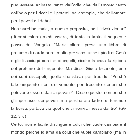
può essere animato tanto dall’odio che dall’amore: tanto
dall’odio per i ricchi e i potenti, ad esempio, che dall’amore
per i poveri e i deboli.
Non sarebbe male, a questo proposito, se i “rivoluzionari”
(di ogni colore) meditassero, di tanto in tanto, il seguente
passo del Vangelo: ”Maria allora, presa una libbra di
profumo di nardo puro, molto prezioso, unse i piedi di Gesù
e glieli asciugò con i suoi capelli, sicché la casa fu ripiena
del profumo dell’unguento. Ma disse Giuda Iscariote, uno
dei suoi discepoli, quello che stava per tradirlo: “Perché
tale unguento non s’è venduto per trecento denari che
potevano essere dati ai poveri?”. Disse questo, non perché
gl’importasse dei poveri, ma perché era ladro, e, tenendo
la borsa, portava via quel che ci veniva messo dentro” (Gv
12, 3-6).
Certo, non è facile distinguere colui che vuole cambiare il
mondo perché lo ama da colui che vuole cambiarlo (ma in