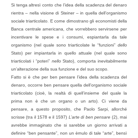
Si tenga altresì conto che l’idea della scadenza del denaro
rientra – nella visione di Steiner – in quella dell’organismo
sociale triarticolato. E come dimostrano gli economisti della
Banca centrale americana, che vorrebbero servirsene per
incentivare le spese e i consumi, espiantarla da tale
organismo (nel quale sono triarticolate le “funzioni”
dello
Stato) per impiantarla in quello attuale (nel quale sono
triarticolati i “poteri”
nello
Stato), comporta inevitabilmente
un’alterazione della sua funzione e del suo scopo.
Fatto si è che per ben pensare l’idea della scadenza del
denaro, occorre ben pensare quella dell’organismo sociale
triarticolato (cioè, la realtà di quell’insieme del quale la
prima non è che un organo o un arto). Ci viene da
pensare, a questo proposito, che Paolo Sarpi, allorché
scrisse (tra il 1578 e il 1597)
L’arte di ben pensare
(2), mai
avrebbe immaginato che si sarebbe un giorno arrivati a
definire “ben pensante”, non un èmulo di tale “arte”, bensì