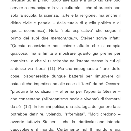
(dedicando in primo luogo attenzione a tutto ciò che può
servire a emancipare la vita culturale – che abbraccia non
solo la scuola, la scienza, l’arte e la religione, ma anche il
diritto civile e penale – dalla tutela di quella politica e di
quella economica). Nella “nota esplicativa” che segue il
primo dei suoi due
memorandum
, Steiner scrive infatti:
“Questa esposizione non chiede affatto che si compia
qualcosa, ma si limita a mostrare quanto già preme per
compiersi, e che vi riuscirebbe nell’istante stesso in cui gli
si desse via libera” (11). Più che impegnarsi a “fare” delle
cose, bisognerebbe dunque battersi per rimuovere gli
ostacoli che impediscono alle cose di “farsi” da sé. Occorre
“produrre le condizioni – afferma per l’appunto Steiner –
che consentano (all’organismo sociale vivente) di formarsi
da sé” (12). In termini politici, una strategia del genere la si
potrebbe definire, volendo, “riformista”. “Molti credono –
avverte tuttavia Steiner – che la triarticolazione intenda
capovolgere il mondo. Certamente no! Il mondo è già