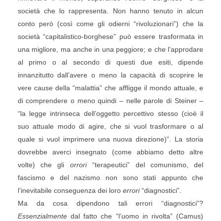
società che lo rappresenta. Non hanno tenuto in alcun
conto però (così come gli odierni “rivoluzionari”) che la
società “capitalistico-borghese” può essere trasformata in
una migliore, ma anche in una peggiore; e che l’approdare
al primo o al secondo di questi due esiti, dipende
innanzitutto dall’avere o meno la capacità di scoprire le
vere cause della “malattia” che affligge il mondo attuale, e
di comprendere o meno quindi – nelle parole di Steiner –
“la legge intrinseca dell’oggetto percettivo stesso (cioè il
suo attuale modo di agire, che si vuol trasformare o al
quale si vuol imprimere una nuova direzione)”. La storia
dovrebbe averci insegnato (come abbiamo detto altre
volte) che gli
orrori
“terapeutici” del comunismo, del
fascismo e del nazismo non sono stati appunto che
l’inevitabile conseguenza dei loro
errori
“diagnostici”.
Ma da cosa dipendono tali errori “diagnostici”?
Essenzialmente
dal fatto che “l’uomo in rivolta” (Camus)