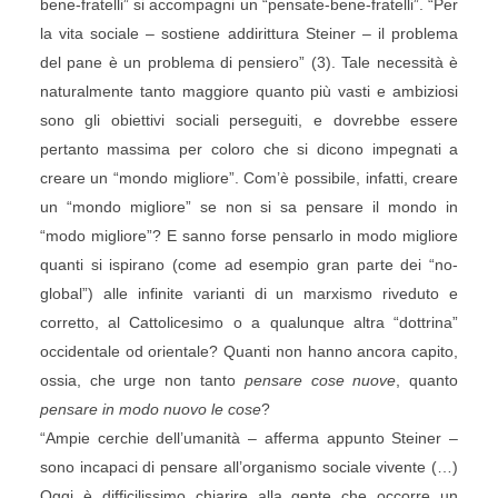
bene-fratelli” si accompagni un “pensate-bene-fratelli”. “Per
la vita sociale – sostiene addirittura Steiner – il problema
del pane è un problema di pensiero” (3). Tale necessità è
naturalmente tanto maggiore quanto più vasti e ambiziosi
sono gli obiettivi sociali perseguiti, e dovrebbe essere
pertanto massima per coloro che si dicono impegnati a
creare un “mondo migliore”. Com’è possibile, infatti, creare
un “mondo migliore” se non si sa pensare il mondo in
“modo migliore”? E sanno forse pensarlo in modo migliore
quanti si ispirano (come ad esempio gran parte dei “no-
global”) alle infinite varianti di un marxismo riveduto e
corretto, al Cattolicesimo o a qualunque altra “dottrina”
occidentale od orientale? Quanti non hanno ancora capito,
ossia, che urge non tanto
pensare cose nuove
, quanto
pensare in modo nuovo le cose
?
“Ampie cerchie dell’umanità – afferma appunto Steiner –
sono incapaci di pensare all’organismo sociale vivente (…)
Oggi è difficilissimo chiarire alla gente che occorre un