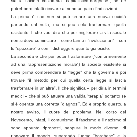
sia la società cosiddetta “capitalistico-borghese”, se ne
potrebbero infatti ricavare almeno un paio d’indicazioni.
La prima è che non si può creare una nuova società
partendo dal nulla, ma si può solo trasformare quella
esistente. Il che vuol dire che per migliorare la vita sociale
non si deve cominciare – come fanno i “rivoluzionari” – con
lo “spezzare” o con il distruggere quanto già esiste.
La seconda è che per poter trasformare (“conformemente
ad una rappresentazione morale”) la società esistente si
deve prima comprendere la “legge” che la governa e poi
trovare “il metodo per cui quella certa legge si lascia
trasformare in un’altra”. Il che significa – per dirla in termini
medici – che si può attuare una valida “terapia” soltanto se
si è operata una corretta “diagnosi”. Ed è proprio questo, a
nostro avviso, il cuore del problema. Nel corso del
Novecento, infatti, il comunismo, il fascismo e il nazismo si
sono appunto riproposti, seppure in modo diverso, di
rinnovare il mondo, superando l’uomo “borghese” e la