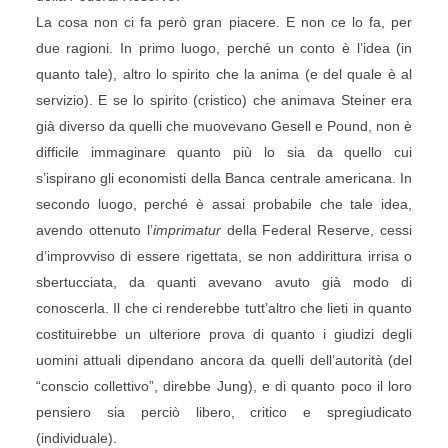
La cosa non ci fa però gran piacere. E non ce lo fa, per
due ragioni. In primo luogo, perché un conto è l’idea (in
quanto tale), altro lo spirito che la anima (e del quale è al
servizio). E se lo spirito (cristico) che animava Steiner era
già diverso da quelli che muovevano Gesell e Pound, non è
difficile immaginare quanto più lo sia da quello cui
s’ispirano gli economisti della Banca centrale americana. In
secondo luogo, perché è assai probabile che tale idea,
avendo ottenuto l’
imprimatur
della Federal Reserve, cessi
d’improvviso di essere rigettata, se non addirittura irrisa o
sbertucciata, da quanti avevano avuto già modo di
conoscerla. Il che ci renderebbe tutt’altro che lieti in quanto
costituirebbe un ulteriore prova di quanto i giudizi degli
uomini attuali dipendano ancora da quelli dell’autorità (del
“conscio collettivo”, direbbe Jung), e di quanto poco il loro
pensiero sia perciò libero, critico e spregiudicato
(individuale).