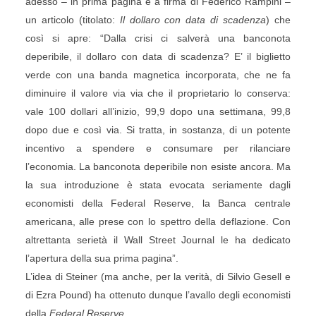
adesso – in prima pagina e a firma di Federico Rampini –
un articolo (titolato:
Il dollaro con data di scadenza
) che
così si apre: “Dalla crisi ci salverà una banconota
deperibile, il dollaro con data di scadenza? E’ il biglietto
verde con una banda magnetica incorporata, che ne fa
diminuire il valore via via che il proprietario lo conserva:
vale 100 dollari all’inizio, 99,9 dopo una settimana, 99,8
dopo due e così via. Si tratta, in sostanza, di un potente
incentivo a spendere e consumare per rilanciare
l’economia. La banconota deperibile non esiste ancora. Ma
la sua introduzione è stata evocata seriamente dagli
economisti della Federal Reserve, la Banca centrale
americana, alle prese con lo spettro della deflazione. Con
altrettanta serietà il Wall Street Journal le ha dedicato
l’apertura della sua prima pagina”.
L’idea di Steiner (ma anche, per la verità, di Silvio Gesell e
di Ezra Pound) ha ottenuto dunque l’avallo degli economisti
della
Federal Reserve
.