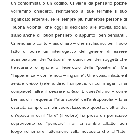
un conformista o un codino. Ci viene da pensarlo poiché
vorremmo chiederci, restituendo a tale termine il suo
significato letterale, se le sempre più numerose persone di
“buona volontà” che oggi si dedicano alle attività sociali,
siano anche di “buon pensiero” o appunto “ben pensanti”.
Ci rendiamo conto – sia chiaro – che rischiamo, per il solo
fatto di porre un interrogativo del genere, di essere
scambiati per dei “criticoni”, e quindi per dei soggetti che
trascurano o ignorano l’esercizio della “positività”. Ma
“l’apparenza – com’è noto – inganna”. Una cosa, infatti, è il
sentire critico
(vale a dire, l’antipatia, di cui magari ci si
compiace), altra il
pensare critico
. E quest’ultimo – come
ben sa chi frequenta l’”alta scuola” dell’antroposofia – lo si
esercita sempre a malincuore. Essendo questa, d’altronde,
un’epoca in cui il “fare” (il volere) ha preso un pernicioso
sopravvento sul “pensare”, non ci sembra affatto fuori
luogo richiamare l’attenzione sulla necessità che al “fate-