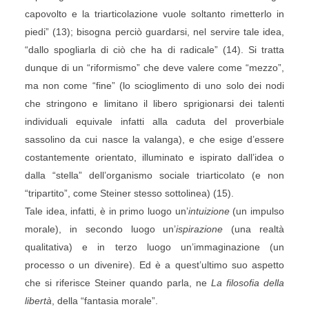
capovolto e la triarticolazione vuole soltanto rimetterlo in
piedi” (13); bisogna perciò guardarsi, nel servire tale idea,
“dallo spogliarla di ciò che ha di radicale” (14). Si tratta
dunque di un “riformismo” che deve valere come “mezzo”,
ma non come “fine” (lo scioglimento di uno solo dei nodi
che stringono e limitano il libero sprigionarsi dei talenti
individuali equivale infatti alla caduta del proverbiale
sassolino da cui nasce la valanga), e che esige d’essere
costantemente orientato, illuminato e ispirato dall’idea o
dalla “stella” dell’organismo sociale triarticolato (e non
“tripartito”, come Steiner stesso sottolinea) (15).
Tale idea, infatti, è in primo luogo un’
intuizione
(un impulso
morale), in secondo luogo un’
ispirazione
(una realtà
qualitativa) e in terzo luogo un’immaginazione (un
processo o un divenire). Ed è a quest’ultimo suo aspetto
che si riferisce Steiner quando parla, ne
La filosofia della
libertà
, della “fantasia morale”.