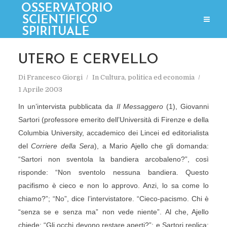
UTERO E CERVELLO
Di
Francesco Giorgi
In
Cultura, politica ed economia
1 Aprile 2003
In un’intervista pubblicata da
Il Messaggero
(1), Giovanni
Sartori (professore emerito dell’Università di Firenze e della
Columbia University, accademico dei Lincei ed editorialista
del
Corriere della Sera
), a Mario Ajello che gli domanda:
“Sartori non sventola la bandiera arcobaleno?”, così
risponde: “Non sventolo nessuna bandiera. Questo
pacifismo è cieco e non lo approvo. Anzi, lo sa come lo
chiamo?”; “No”, dice l’intervistatore. “Cieco-pacismo. Chi è
“senza se e senza ma” non vede niente”. Al che, Ajello
chiede: “Gli occhi devono restare aperti?”; e Sartori replica: