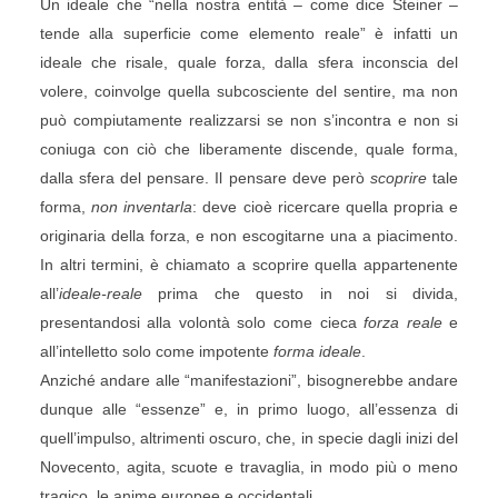
Un ideale che “nella nostra entità – come dice Steiner –
tende alla superficie come elemento reale” è infatti un
ideale che risale, quale forza, dalla sfera inconscia del
volere, coinvolge quella subcosciente del sentire, ma non
può compiutamente realizzarsi se non s’incontra e non si
coniuga con ciò che liberamente discende, quale forma,
dalla sfera del pensare. Il pensare deve però
scoprire
tale
forma,
non inventarla
: deve cioè ricercare quella propria e
originaria della forza, e non escogitarne una a piacimento.
In altri termini, è chiamato a scoprire quella appartenente
all’
ideale-reale
prima che questo in noi si divida,
presentandosi alla volontà solo come cieca
forza reale
e
all’intelletto solo come impotente
forma ideale
.
Anziché andare alle “manifestazioni”, bisognerebbe andare
dunque alle “essenze” e, in primo luogo, all’essenza di
quell’impulso, altrimenti oscuro, che, in specie dagli inizi del
Novecento, agita, scuote e travaglia, in modo più o meno
tragico, le anime europee e occidentali.