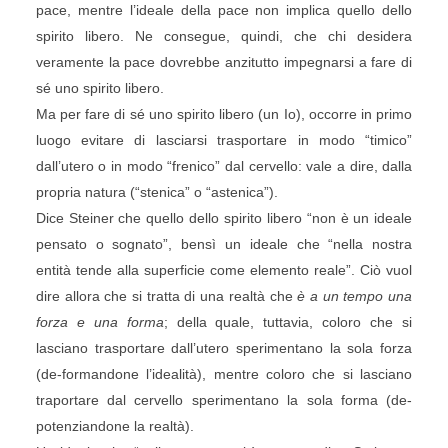
pace, mentre l’ideale della pace non implica quello dello
spirito libero. Ne consegue, quindi, che chi desidera
veramente la pace dovrebbe anzitutto impegnarsi a fare di
sé uno spirito libero.
Ma per fare di sé uno spirito libero (un Io), occorre in primo
luogo evitare di lasciarsi trasportare in modo “timico”
dall’utero o in modo “frenico” dal cervello: vale a dire, dalla
propria natura (“stenica” o “astenica”).
Dice Steiner che quello dello spirito libero “non è un ideale
pensato o sognato”, bensì un ideale che “nella nostra
entità tende alla superficie come elemento reale”. Ciò vuol
dire allora che si tratta di una realtà che
è a un tempo una
forza e una forma
; della quale, tuttavia, coloro che si
lasciano trasportare dall’utero sperimentano la sola forza
(de-formandone l’idealità), mentre coloro che si lasciano
traportare dal cervello sperimentano la sola forma (de-
potenziandone la realtà).