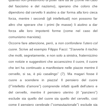
quando non presumono di poter fare da sé (come nel caso
del fascismo e del nazismo), sperano che coloro che
dipendono dal cervello li aiutino a dar forma alla loro cieca
forza, mentre i secondi (gli intellettuali) non possono far
altro che sperare che i primi (le masse) li aiutino a dar
forza alle loro impotenti forme (come nel caso del
comunismo marxista).
Occorre fare attenzione, però, a
non confondere l’utero col
cuore
. Scrive ad esempio Filippo Facci: “S’avverte il rischio
che molti, segretamente, e non solo a sinistra, fraternizzino
con notizie e suggestioni che accarezzino il cuore, il cuore
che ieri ha continuato a manifestare nelle piazze mentre il
cervello, si sa, è più casalingo” (7). Ma magari fosse il
cuore a scendere in piazza! Il pensiero del cuore
(l’”intelletto d’amore”) comprende infatti quelli dell’utero e
del cervello, mentre il pensiero uterino (il “panziero”)
esclude sia quello del cuore sia quello del cervello, così
come il pensiero cerebrale (“computazionale”) esclude sia