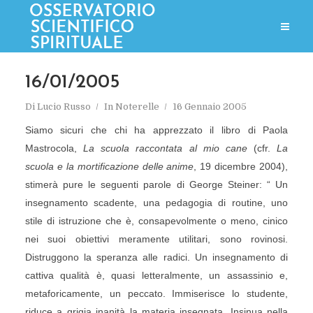
16/01/2005
Di
Lucio Russo
In
Noterelle
16 Gennaio 2005
Siamo sicuri che chi ha apprezzato il libro di Paola
Mastrocola,
La scuola raccontata al mio cane
(cfr.
La
scuola e la mortificazione delle anime
, 19 dicembre 2004),
stimerà pure le seguenti parole di George Steiner: “ Un
insegnamento scadente, una pedagogia di routine, uno
stile di istruzione che è, consapevolmente o meno, cinico
nei suoi obiettivi meramente utilitari, sono rovinosi.
Distruggono la speranza alle radici. Un insegnamento di
cattiva qualità è, quasi letteralmente, un assassinio e,
metaforicamente, un peccato. Immiserisce lo studente,
riduce a grigia inanità la materia insegnata. Insinua nella