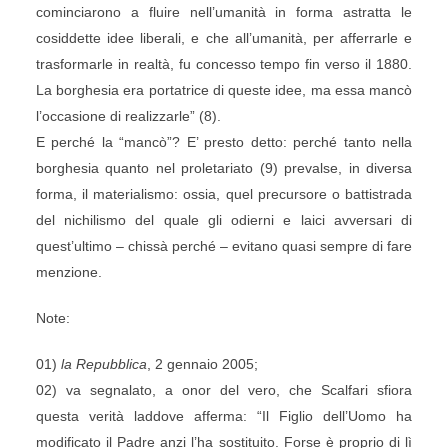
cominciarono a fluire nell’umanità in forma astratta le
cosiddette idee liberali, e che all’umanità, per afferrarle e
trasformarle in realtà, fu concesso tempo fin verso il 1880.
La borghesia era portatrice di queste idee, ma essa mancò
l’occasione di realizzarle” (8).
E perché la “mancò”? E’ presto detto: perché tanto nella
borghesia quanto nel proletariato (9) prevalse, in diversa
forma, il materialismo: ossia, quel precursore o battistrada
del nichilismo del quale gli odierni e laici avversari di
quest’ultimo – chissà perché – evitano quasi sempre di fare
menzione.
Note:
01)
la Repubblica
, 2 gennaio 2005;
02) va segnalato, a onor del vero, che Scalfari sfiora
questa verità laddove afferma: “Il Figlio dell’Uomo ha
modificato il Padre anzi l’ha sostituito. Forse è proprio di lì