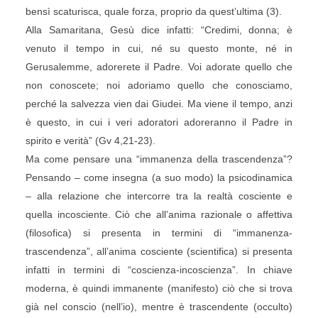
bensì scaturisca, quale forza, proprio da quest’ultima (3).
Alla Samaritana, Gesù dice infatti: “Credimi, donna; è
venuto il tempo in cui, né su questo monte, né in
Gerusalemme, adorerete il Padre. Voi adorate quello che
non conoscete; noi adoriamo quello che conosciamo,
perché la salvezza vien dai Giudei. Ma viene il tempo, anzi
è questo, in cui i veri adoratori adoreranno il Padre in
spirito e verità” (Gv 4,21-23).
Ma come pensare una “immanenza della trascendenza”?
Pensando – come insegna (a suo modo) la psicodinamica
– alla relazione che intercorre tra la realtà cosciente e
quella incosciente. Ciò che all’anima razionale o affettiva
(filosofica) si presenta in termini di “immanenza-
trascendenza”, all’anima cosciente (scientifica) si presenta
infatti in termini di “coscienza-incoscienza”. In chiave
moderna, è quindi immanente (manifesto) ciò che si trova
già nel conscio (nell’io), mentre è trascendente (occulto)