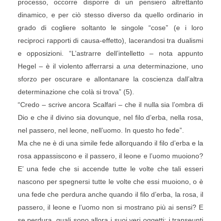
processo, occorre disporre di un pensiero altrettanto
dinamico, e per ciò stesso diverso da quello ordinario in
grado di cogliere soltanto le singole “cose” (e i loro
reciproci rapporti di causa-effetto), lacerandosi tra dualismi
e opposizioni. “L’astrarre dell’intelletto – nota appunto
Hegel – è il violento afferrarsi a
una
determinazione, uno
sforzo per oscurare e allontanare la coscienza dall’altra
determinazione che colà si trova” (5).
“Credo – scrive ancora Scalfari – che il nulla sia l’ombra di
Dio e che il divino sia dovunque, nel filo d’erba, nella rosa,
nel passero, nel leone, nell’uomo. In questo ho fede”.
Ma che ne è di una simile fede allorquando il filo d’erba e la
rosa appassiscono e il passero, il leone e l’uomo muoiono?
E’ una fede che si accende tutte le volte che tali esseri
nascono per spegnersi tutte le volte che essi muoiono, o è
una fede che perdura anche quando il filo d’erba, la rosa, il
passero, il leone e l’uomo non si mostrano più ai sensi? E
se perdura, quali sono allora i suoi veri oggetti: i transeunti