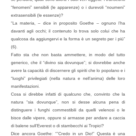
“fenomeni” sensibili (le apparenze) o i durevoli “noumeni”
extrasensibili (le essenze)?
“La materia, – dice in proposito Goethe – ognuno l’ha
davanti agli occhi; il contenuto lo trova solo colui che ha
qualcosa da aggiungervi e la forma è un segreto per i più”
(6).
Fatto sta che non basta ammettere, in modo del tutto
generico, che il “divino sia dovunque”; si dovrebbe anche
avere la capacità di discernere gli spiriti che lo popolano e i
“luoghi” privilegiati (nella natura e nell’anima) delle loro
manifestazioni.
Cosa si direbbe infatti di qualcuno che, convinto che la
natura “sia dovunque”, non si desse alcuna pena di
distinguere i funghi commestibili da quelli velenosi o le
bisce dalle vipere, oppure si armasse per andare a caccia
di balene sull’Everest o di stambecchi ai Tropici?
Dice ancora Goethe: “”Credo in un Dio!” Questa è una