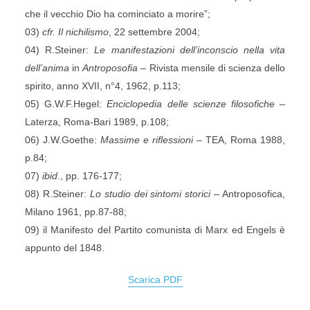
che il vecchio Dio ha cominciato a morire”;
03)
cfr. Il nichilismo
, 22 settembre 2004;
04) R.Steiner:
Le manifestazioni dell’inconscio nella vita
dell’anima
in
Antroposofia
– Rivista mensile di scienza dello
spirito, anno XVII, n°4, 1962, p.113;
05) G.W.F.Hegel:
Enciclopedia delle scienze filosofiche
–
Laterza, Roma-Bari 1989, p.108;
06) J.W.Goethe:
Massime e riflessioni
– TEA, Roma 1988,
p.84;
07)
ibid
., pp. 176-177;
08) R.Steiner:
Lo studio dei sintomi storici
– Antroposofica,
Milano 1961, pp.87-88;
09) il Manifesto del Partito comunista di Marx ed Engels è
appunto del 1848.
Scarica PDF