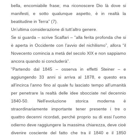
bella, encomiabile frase; ma riconoscere Dio là dove si
manifesti, e sotto qualunque aspetto, è in realtà la
beatitudine in Terra” (7).
Un’ultima considerazione di tutt’altro genere.
Se si guarda – scrive Scalfari – “alla ferita profonda che si
è aperta in Occidente con l’avvio del nichilismo”, allora “il
Novecento comincia a metà del secolo XIX e non sappiamo
ancora quando si concluderà”.
“Partendo dal 1845 – osserva in effetti Steiner – e
aggiungendo 33 anni si arriva al 1878, e questo era
all’incirca l’anno fino al quale fu lasciato tempo all’umanità
per penetrare la realtà delle idee sbocciate nel decennio
1840-50. Nell’evoluzione storica moderna è
straordinariamente importante tener presente i tre o
quattro decenni ricordati, perché proprio su di essi l’uomo
odierno deve raggiungere la massima chiarezza, deve cioè
divenire cosciente del fatto che tra il 1840 e il 1850