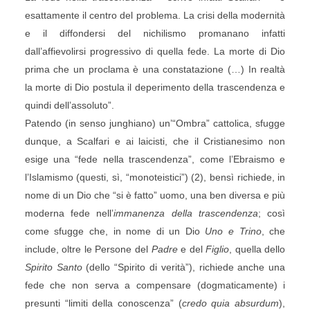
esattamente il centro del problema. La crisi della modernità
e il diffondersi del nichilismo promanano infatti
dall’affievolirsi progressivo di quella fede. La morte di Dio
prima che un proclama è una constatazione (…) In realtà
la morte di Dio postula il deperimento della trascendenza e
quindi dell’assoluto”.
Patendo (in senso junghiano) un’“Ombra” cattolica, sfugge
dunque, a Scalfari e ai laicisti, che il Cristianesimo non
esige una “fede nella trascendenza”, come l’Ebraismo e
l’Islamismo (questi, sì, “monoteistici”) (2), bensì richiede, in
nome di un Dio che “si è fatto” uomo, una ben diversa e più
moderna fede nell’
immanenza della trascendenza
; così
come sfugge che, in nome di un Dio
Uno e Trino
, che
include, oltre le Persone del
Padre
e del
Figlio
, quella dello
Spirito Santo
(dello “Spirito di verità”), richiede anche una
fede che non serva a compensare (dogmaticamente) i
presunti “limiti della conoscenza” (
credo quia absurdum
),