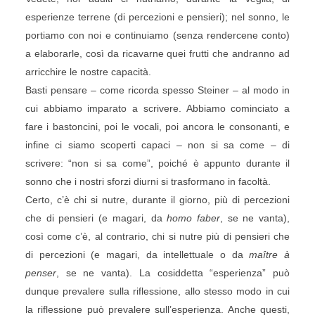
esperienze terrene (di percezioni e pensieri); nel sonno, le
portiamo con noi e continuiamo (senza rendercene conto)
a elaborarle, così da ricavarne quei frutti che andranno ad
arricchire le nostre capacità.
Basti pensare – come ricorda spesso Steiner – al modo in
cui abbiamo imparato a scrivere. Abbiamo cominciato a
fare i bastoncini, poi le vocali, poi ancora le consonanti, e
infine ci siamo scoperti capaci – non si sa come – di
scrivere: “non si sa come”, poiché è appunto durante il
sonno che i nostri sforzi diurni si trasformano in facoltà.
Certo, c’è chi si nutre, durante il giorno, più di percezioni
che di pensieri (e magari, da
homo faber
, se ne vanta),
così come c’è, al contrario, chi si nutre più di pensieri che
di percezioni (e magari, da intellettuale o da
maître à
penser
, se ne vanta). La cosiddetta “esperienza” può
dunque prevalere sulla riflessione, allo stesso modo in cui
la riflessione può prevalere sull’esperienza. Anche questi,