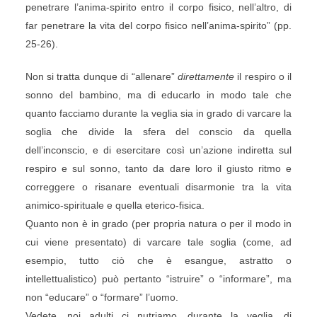
penetrare l’anima-spirito entro il corpo fisico, nell’altro, di
far penetrare la vita del corpo fisico nell’anima-spirito” (pp.
25-26).
Non si tratta dunque di “allenare”
direttamente
il respiro o il
sonno del bambino, ma di educarlo in modo tale che
quanto facciamo durante la veglia sia in grado di varcare la
soglia che divide la sfera del conscio da quella
dell’inconscio, e di esercitare così un’azione indiretta sul
respiro e sul sonno, tanto da dare loro il giusto ritmo e
correggere o risanare eventuali disarmonie tra la vita
animico-spirituale e quella eterico-fisica.
Quanto non è in grado (per propria natura o per il modo in
cui viene presentato) di varcare tale soglia (come, ad
esempio, tutto ciò che è esangue, astratto o
intellettualistico) può pertanto “istruire” o “informare”, ma
non “educare” o “formare” l’uomo.
Vedete, noi adulti ci nutriamo, durante la veglia, di