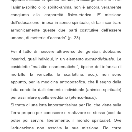
l’anima-spirito o lo spirito-anima non è ancora veramente
congiunto alla corporeità fisico-eterica. E’ missione
dell’educazione, intesa in senso spirituale, di far incontrare
armonicamente queste due parti costitutive dell’essere
umano, di metterle d’accordo” (p. 23).
Per il fatto di nascere attraverso dei genitori, dobbiamo
inserirci, quali individui, in un elemento
extraindividuale
. Le
cosiddette “malattie esantematiche”, tipiche dell’infanzia (il
morbillo, la varicella, la scarlattina, ecc.), non sono
appunto, per la medicina antroposofica, che il segno della
lotta condotta dall’elemento individuale (animico-spirituale)
per assimilare quello ereditario (eterico-fisico).
Si tratta di una lotta importantissima per l’Io, che viene sulla
Terra proprio per conoscere e realizzare se stesso (così da
poter poi servire, liberamente, il mondo spirituale). Ove
l’educazione non assolva la sua missione, l’Io corre