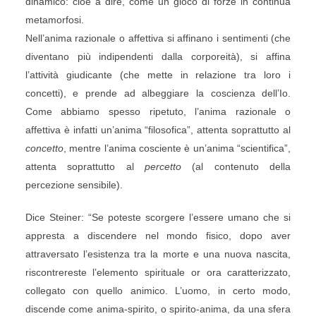
dinamico: cioè a dire, come un gioco di forze in continua
metamorfosi.
Nell’anima razionale o affettiva si affinano i sentimenti (che
diventano più indipendenti dalla corporeità), si affina
l’attività giudicante (che mette in relazione tra loro i
concetti), e prende ad albeggiare la coscienza dell’Io.
Come abbiamo spesso ripetuto, l’anima razionale o
affettiva è infatti un’anima “filosofica”, attenta soprattutto al
concetto
, mentre l’anima cosciente è un’anima “scientifica”,
attenta soprattutto al
percetto
(al contenuto della
percezione sensibile).
Dice Steiner: “Se poteste scorgere l’essere umano che si
appresta a discendere nel mondo fisico, dopo aver
attraversato l’esistenza tra la morte e una nuova nascita,
riscontrereste l’elemento spirituale or ora caratterizzato,
collegato con quello animico. L’uomo, in certo modo,
discende come anima-spirito, o spirito-anima, da una sfera