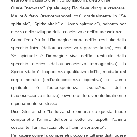
esteso è il passato che il corpo fisico ha dietro di sé.
Quale “neo-nato” (quale ego) l’Io deve dunque crescere.
Ma può farlo (trasformandosi così gradualmente in “Sé
spirituale”, “Spirito vitale” e “Uomo spirituale”), soltanto per
mezzo dello sviluppo della coscienza e dell’autocoscienza.
Come l’ego è infatti l’immagine morta dell’Io, restituita dallo
specchio fisico (dall’autocoscienza rappresentativa), così il
Sé spirituale è l’immagine viva dell’Io, restituita dallo
specchio eterico (dall’autocoscienza immaginativa), lo
Spirito vitale è l’esperienza qualitativa dell’Io, mediata dal
corpo astrale (dall’autocoscienza ispirativa) e l’Uomo
spirituale è l’autoesperienza
immediata
dell’Io
(l’autocoscienza intuitiva): ovvero un Io divenuto finalmente
e pienamente se stesso.
Dice Steiner che “la forza che emana da questa triade
compenetra l’anima dell’uomo sotto tre aspetti: l’anima
cosciente, l’anima razionale e l’anima senziente”.
Per capire come la compenetri, occorre tuttavia distinguere