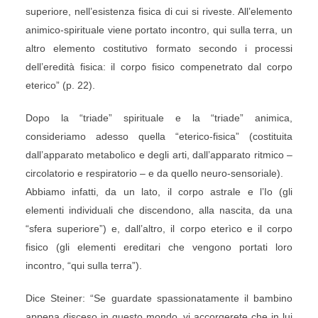
superiore, nell’esistenza fisica di cui si riveste. All’elemento
animico-spirituale viene portato incontro, qui sulla terra, un
altro elemento costitutivo formato secondo i processi
dell’eredità fisica: il corpo fisico compenetrato dal corpo
eterico” (p. 22).
Dopo la “triade” spirituale e la “triade” animica,
consideriamo adesso quella “eterico-fisica” (costituita
dall’apparato metabolico e degli arti, dall’apparato ritmico –
circolatorio e respiratorio – e da quello neuro-sensoriale).
Abbiamo infatti, da un lato, il corpo astrale e l’Io (gli
elementi individuali che discendono, alla nascita, da una
“sfera superiore”) e, dall’altro, il corpo eterìco e il corpo
fisico (gli elementi ereditari che vengono portati loro
incontro, “qui sulla terra”).
Dice Steiner: “Se guardate spassionatamente il bambino
appena disceso in questo mondo, vi accorgerete che in lui