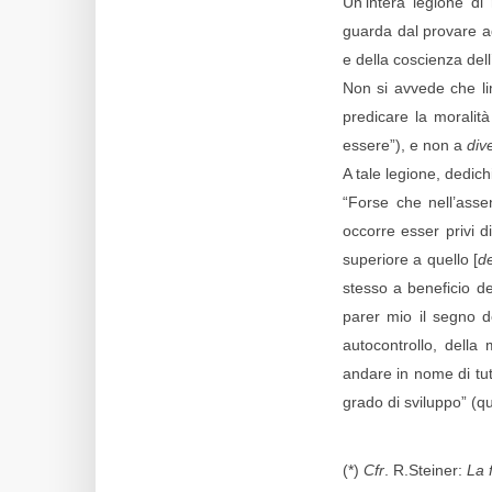
Un’intera legione di m
guarda dal provare ad
e della coscienza dell’
Non si avvede che lim
predicare la moralit
essere”), e non a
div
A tale legione, dedic
“Forse che nell’assen
occorre esser privi d
superiore a quello [
de
stesso a beneficio de
parer mio il segno 
autocontrollo, della 
andare in nome di tutt
grado di sviluppo” (qu
(*)
Cfr
. R.Steiner:
La f