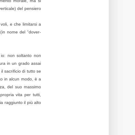
facimento morale, ma si
erticale) del pensiero
oli, e che limitarsi a
 (in nome del “dover-
o io: non soltanto non
tura in un grado assai
 sacrificio di tutto se
tto in alcun modo, è a
nza, del suo massimo
ropria vita per tutti,
a raggiunto il più alto