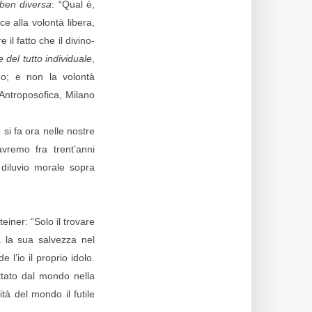
ben diversa
: “Qual è,
ce alla volontà libera,
l fatto che il divino-
 del tutto individuale
,
mo; e non la volontà
Antroposofica, Milano
 si fa ora nelle nostre
avremo fra trent’anni
 diluvio morale sopra
einer: “Solo il trovare
a la sua salvezza nel
 l’io il proprio idolo.
ttato dal mondo nella
ità del mondo il futile