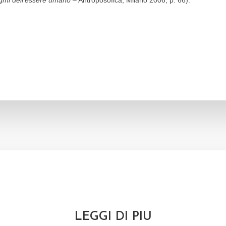
gmi dell’essere umano
– Antroposofica, Milano 2006, p. 66).
LEGGI DI PIU