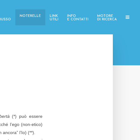
NOTERELLE
LINK
INFO
MOTORE
 RUSSO
UTILI
E CONTATTI
DI RICERCA
ibertà
(*) può essere
acché l’ego (non-etico)
 ancora” l’Io) (**).