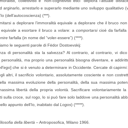
oralisti, collettivisti e “non-cognitivisti etici” deplora l’attuale dis
 arginarlo, arrestarlo e superarlo mediante uno sviluppo qualitativo (v
Io (dell’autocoscienza) (***).
itarsi a deplorare l’immoralità equivale a deplorare che il bruco non v
à equivale a esortare il bruco a volare: a
comportarsi
cioè da farfalla
enire
farfalla (in nome del “voler-essere”) (****).
hiamo le seguenti parole di Fëdor Dostoevskij:
za di personalità sta la salvezza? Al contrario, al contrario, vi dic
i personalità, ma proprio una personalità bisogna diventare, e addirit
ll’ego
] che si è venuto a determinare in Occidente. Cercate di capirmi: il
gli altri, il sacrificio volontario, assolutamente cosciente e non costre
della massima evoluzione della personalità, della sua massima pote
massima libertà della propria volontà. Sacrificare volontariamente la p
i sulla croce, sul rogo, lo si può fare solo laddove una personalità abbi
ello appunto dell’Io, inabitato dal
Logos
) (*****).
ilosofia della libertà
– Antroposofica, Milano 1966.