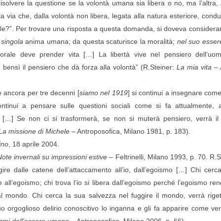
i risolvere la questione se la volontà umana sia libera o no, ma l’altra,
 la via che, dalla volontà non libera, legata alla natura esteriore, condu
?”. Per trovare una risposta a questa domanda, si doveva considerare i
 singola
anima umana; da questa scaturisce la moralità;
nel suo essere
orale deve prender vita […] La libertà vive nel pensiero dell’uo
, bensì il pensiero che dà forza alla volontà” (R.Steiner:
La mia vita
– 
e ancora per tre decenni [
siamo nel 1919
] si continui a insegnare come
ontinui a pensare sulle questioni sociali come si fa attualmente, 
[…] Se non ci si trasformerà, se non si muterà pensiero, verrà il
La missione di Michele
– Antroposofica, Milano 1981, p. 183).
ino
, 18 aprile 2004.
Note invernali su impressioni estive
– Feltrinelli, Milano 1993, p. 70. R.St
ggire dalle catene dell’attaccamento all’io, dall’egoismo […] Chi cerc
 all’egoismo; chi trova l’io si libera dall’egoismo perché l’egoismo rende
 al mondo. Chi cerca la sua salvezza nel fuggire il mondo, verrà rige
suo orgoglioso delirio conoscitivo lo inganna e gli fa apparire come ver