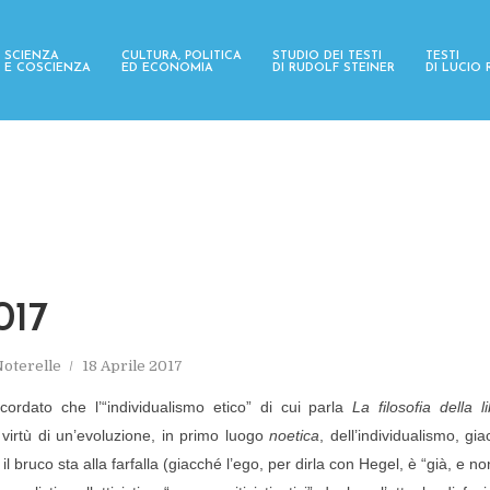
SCIENZA
CULTURA, POLITICA
STUDIO DEI TESTI
TESTI
E COSCIENZA
ED ECONOMIA
DI RUDOLF STEINER
DI LUCIO
017
oterelle
18 Aprile 2017
cordato che l’“individualismo etico” di cui parla
La filosofia della l
n virtù di un’evoluzione, in primo luogo
noetica
, dell’individualismo, gi
 il bruco sta alla farfalla (giacché l’ego, per dirla con Hegel, è “già, e non