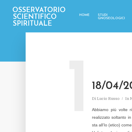
HOME
STUDI
GNOSEOLOGICI
1
18/04/2
Di
Lucio Russo
In
N
Abbiamo più volte ri
realizzato soltanto i
sta all’Io (etico) come