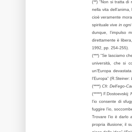
(**) “Non si tratta d
nella vita dell’anima,
cioè veramente morale
spirituale vive
in ogni
dunque, l’impulso m
direttamente è libera
1992, pp. 254-255).
(***) “Se lasciamo ch
università, che si c
un’Europa devastata 
l’Europa” (R.Steiner:
(****)
Cfr. Dell’ego-Ca
(*****) F.Dostoevskij:
l’io consente di sfu
fuggire l’io, soccombe
Trovare l’io è darlo
propria illusione; il 