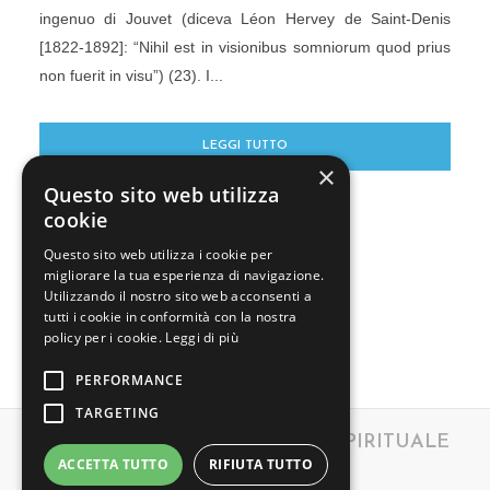
ingenuo di Jouvet (diceva Léon Hervey de Saint-Denis
[1822-1892]: “Nihil est in visionibus somniorum quod prius
non fuerit in visu”) (23). I...
LEGGI TUTTO
×
Questo sito web utilizza
cookie
Questo sito web utilizza i cookie per
migliorare la tua esperienza di navigazione.
Utilizzando il nostro sito web acconsenti a
tutti i cookie in conformità con la nostra
policy per i cookie.
Leggi di più
CARICA PIU' CONTENUTI
PERFORMANCE
TARGETING
OSSERVATORIO SCIENTIFICO SPIRITUALE
ACCETTA TUTTO
RIFIUTA TUTTO
Tutti i diritti riservati